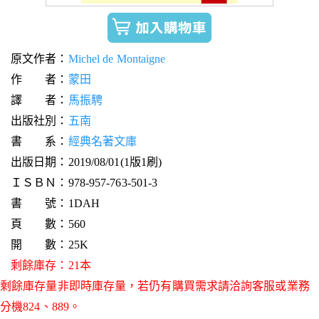
原文作者：
Michel de Montaigne
作 者：
蒙田
譯 者：
馬振騁
出版社別：
五南
書 系：
經典名著文庫
出版日期：2019/08/01(1版1刷)
ＩＳＢＮ：978-957-763-501-3
書 號：1DAH
頁 數：560
開 數：25K
剩餘庫存：21本
剩餘庫存量非即時庫存量，若仍有購買需求請洽詢客服或業務
分機824、889。