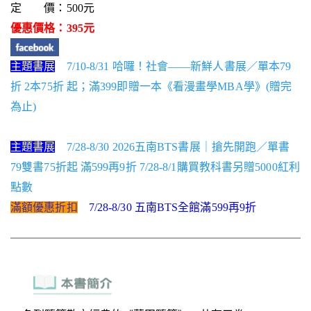
定 價：500元
優惠價格：395元
主題書展
7/10-8/31 哈囉！社會——新鮮人書展／單本79
折 2本75折 起；滿399即贈一本《看漫畫學MBA學》(贈完
為止)
主題書展
7/28-8/30 2026五南BTS書展｜搶先開跑／單書
79雙書75折起 滿599再9折 7/28-8/1購買教科書另贈5000紅利
點數
滿額優惠折扣
7/28-8/30 五南BTS全館滿599再9折