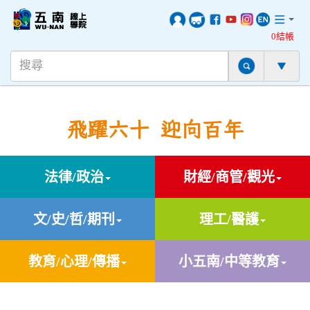
0結帳
飛躍六十 迎向百年
法律/政治
財經/商管/觀光
文/史/哲/期刊
理工/醫護
教育/心理/傳播
小五南/中等教育