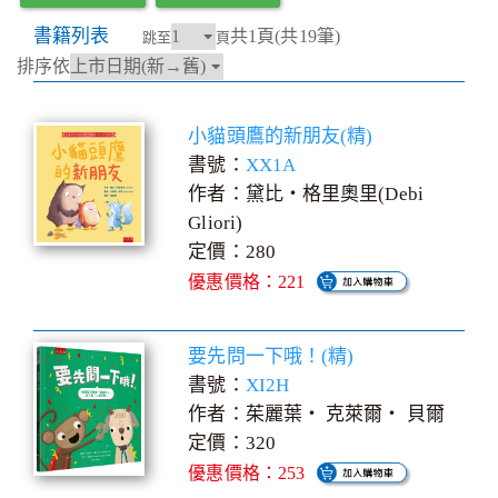
書籍列表
共1頁(共19筆)
跳至
頁
排序依
小貓頭鷹的新朋友(精)
書號：
XX1A
作者：黛比‧格里奧里(Debi
Gliori)
定價：280
優惠價格：221
要先問一下哦！(精)
書號：
XI2H
作者：茱麗葉‧ 克萊爾‧ 貝爾
定價：320
優惠價格：253