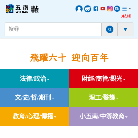
0結帳
飛躍六十 迎向百年
法律/政治
財經/商管/觀光
文/史/哲/期刊
理工/醫護
教育/心理/傳播
小五南/中等教育