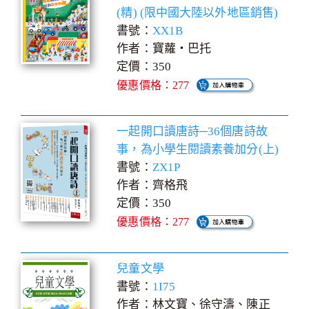
(精) (限中國大陸以外地區銷售)
書號：
XX1B
作者：寶蘿‧巴托
定價：350
優惠價格：277
一起開口讀唐詩─36個唐詩故
事，為小學生閱讀素養加分(上)
書號：
ZX1P
作者：齊格飛
定價：350
優惠價格：277
兒童文學
書號：
1I75
作者：林文寶、徐守濤、陳正