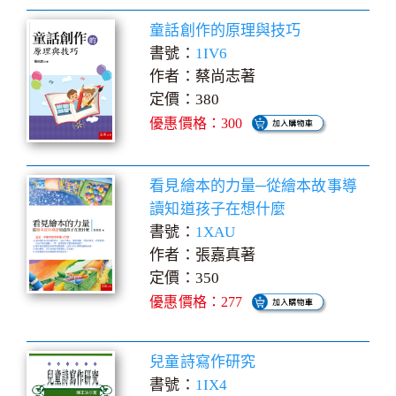
童話創作的原理與技巧
書號：
1IV6
作者：蔡尚志著
定價：380
優惠價格：300
看見繪本的力量─從繪本故事導
讀知道孩子在想什麼
書號：
1XAU
作者：張嘉真著
定價：350
優惠價格：277
兒童詩寫作研究
書號：
1IX4