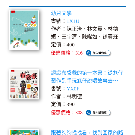
幼兒文學
書號：
1X1U
作者：陳正治、林文寶、林德
姮、王宇清、陳晞如、孫藝玨
定價：400
優惠價格：316
認識布袋戲的第一本書：從尪仔
製作到手玩尪仔說唱故事去～
書號：
YX0F
作者：林明德
定價：390
優惠價格：308
跟著狗狗找找看，找到回家的路