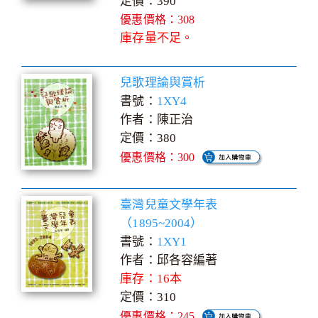
定價：390
優惠價格：308
庫存量不足。
兒歌理論與賞析
書號：
1XY4
作者：陳正治
定價：380
優惠價格：300
臺灣兒童文學年表
（1895~2004）
書號：
1XY1
作者：邱各容編著
庫存：16本
定價：310
優惠價格：245