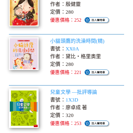
作者：殷健靈
定價：280
優惠價格：252
小貓頭鷹的洗澡時間(精)
書號：
XX0A
作者：黛比‧格里奧里
定價：280
優惠價格：221
兒童文學 —批評導論
書號：
1X3D
作者：廖卓成 著
定價：320
優惠價格：253