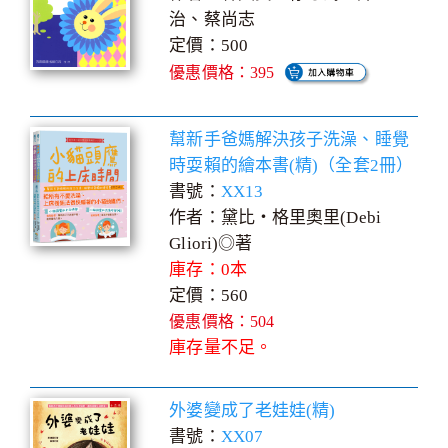
治、蔡尚志
定價：500
優惠價格：395
幫新手爸媽解決孩子洗澡、睡覺
時耍賴的繪本書(精)（全套2冊）
書號：
XX13
作者：黛比‧格里奧里(Debi
Gliori)◎著
庫存：0本
定價：560
優惠價格：504
庫存量不足。
外婆變成了老娃娃(精)
書號：
XX07