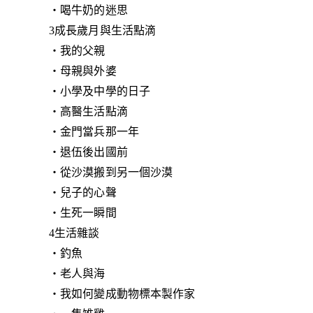
‧喝牛奶的迷思
3成長歲月與生活點滴
‧我的父親
‧母親與外婆
‧小學及中學的日子
‧高醫生活點滴
‧金門當兵那一年
‧退伍後出國前
‧從沙漠搬到另一個沙漠
‧兒子的心聲
‧生死一瞬間
4生活雜談
‧釣魚
‧老人與海
‧我如何變成動物標本製作家