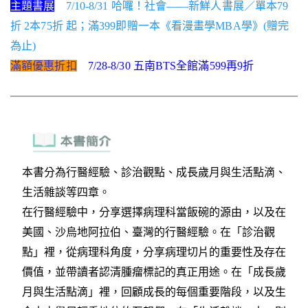
主題書展
7/10-8/31 哈囉！社會——新鮮人書展／單本79
折 2本75折 起；滿399即贈一本《看漫畫學MBA學》(贈完
為止)
滿額優惠折扣
7/28-8/30 五南BTS全館滿599再9折