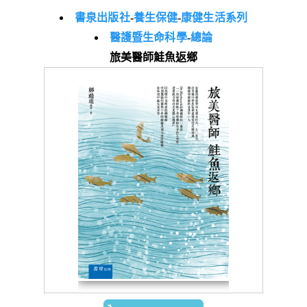
書泉出版社
-
養生保健
-
康健生活系列
醫護暨生命科學
-
總論
旅美醫師鮭魚返鄉