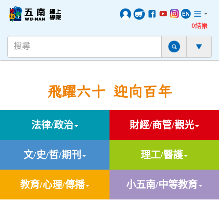
0結帳
飛躍六十 迎向百年
法律/政治
財經/商管/觀光
文/史/哲/期刊
理工/醫護
教育/心理/傳播
小五南/中等教育