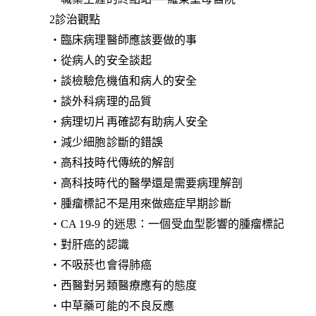
2診治觀點
‧臨床病理醫師應該要做的事
‧從病人的安全談起
‧談檢驗危機值和病人的安全
‧談外科病理的品質
‧病理切片再確認有助病人安全
‧減少細胞診斷的錯誤
‧高科技時代傳統的解剖
‧高科技時代的醫學還是需要病理解剖
‧腫瘤標記不是用來做癌症早期診斷
‧CA 19-9 的迷思：一個受血型影響的腫瘤標記
‧對肝癌的認識
‧不吸菸也會得肺癌
‧西醫對另類醫療應有的態度
‧中草藥可能的不良反應