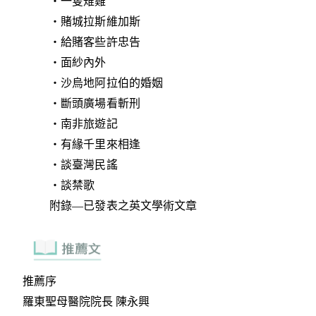
‧一隻雉雞
‧賭城拉斯維加斯
‧給賭客些許忠告
‧面紗內外
‧沙烏地阿拉伯的婚姻
‧斷頭廣場看斬刑
‧南非旅遊記
‧有緣千里來相逢
‧談臺灣民謠
‧談禁歌
附錄—已發表之英文學術文章