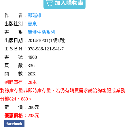
作 者：
鄭瑞雄
出版社別：
書泉
書 系：
康健生活系列
出版日期：2014/10/01(1版1刷)
ＩＳＢＮ：978-986-121-941-7
書 號：4908
頁 數：336
開 數：20K
剩餘庫存：28本
剩餘庫存量非即時庫存量，若仍有購買需求請洽詢客服或業務
分機824、889。
定 價：280元
優惠價格：238元