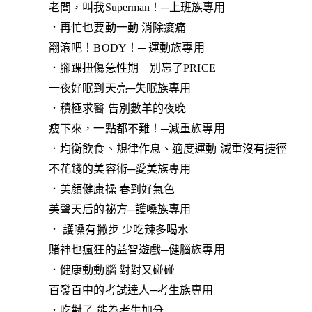
老闆，叫我Superman！─上班族專用
．再忙也要動一動 消除痠痛
翻滾吧！BODY！─ 運動族專用
．腳踝扭傷急性期 別忘了PRICE
一夜好眠到天亮─失眠族專用
．積極求醫 告別數羊的夜晚
瘦下來，一點都不難！─減重族專用
．均衡飲食、規律作息、適度運動 減重沒有捷徑
不花錢的美容術─愛美族專用
．美顏健康操 春到好氣色
美聲天后的祕方─護嗓族專用
． 護嗓有撇步 少吃辣多喝水
賭神也瘋狂的益智遊戲─健腦族專用
．健康動動腦 對對又碰碰
百發百中的考試達人─考生族專用
．吃對了 能為考生加分