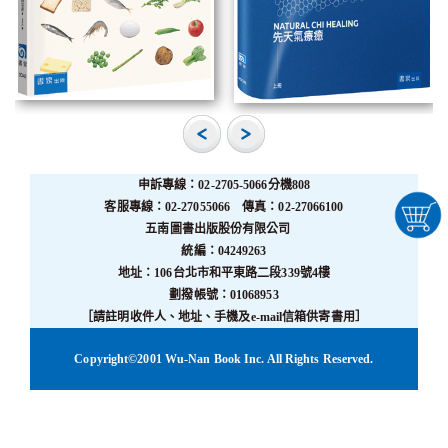
申訴專線：02-2705-5066分機808
客服專線：02-27055066 傳真：02-27066100
五南圖書出版股份有限公司
統編：04249263
地址：106台北市和平東路二段339號4樓
劃撥帳號：01068953
［請註明收件人、地址、手機及e-mail信箱供寄書用］
Copyright©2001 Wu-Nan Book Inc. All Rights Reserved.