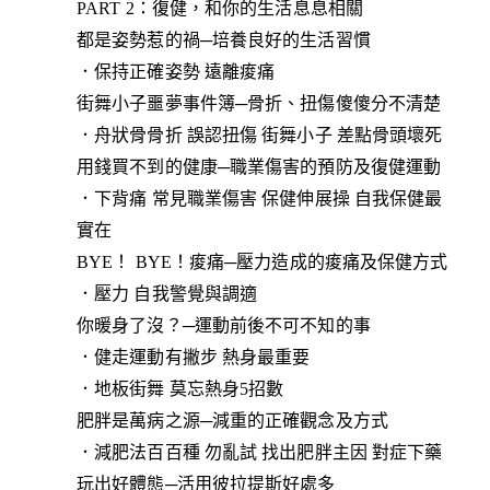
PART 2：復健，和你的生活息息相關
都是姿勢惹的禍─培養良好的生活習慣
．保持正確姿勢 遠離痠痛
街舞小子噩夢事件簿─骨折、扭傷傻傻分不清楚
．舟狀骨骨折 誤認扭傷 街舞小子 差點骨頭壞死
用錢買不到的健康─職業傷害的預防及復健運動
．下背痛 常見職業傷害 保健伸展操 自我保健最
實在
BYE！ BYE！痠痛─壓力造成的痠痛及保健方式
．壓力 自我警覺與調適
你暖身了沒？─運動前後不可不知的事
．健走運動有撇步 熱身最重要
．地板街舞 莫忘熱身5招數
肥胖是萬病之源─減重的正確觀念及方式
．減肥法百百種 勿亂試 找出肥胖主因 對症下藥
玩出好體態─活用彼拉提斯好處多