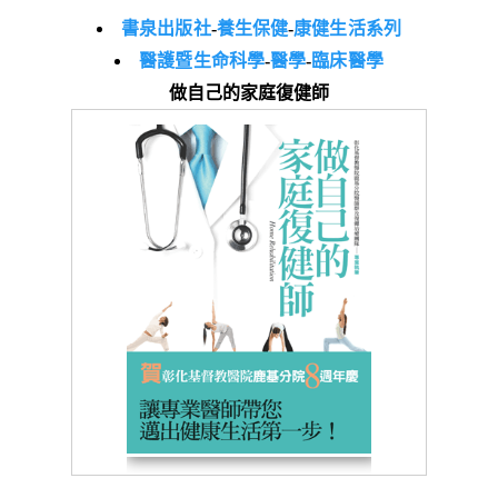
書泉出版社
-
養生保健
-
康健生活系列
醫護暨生命科學
-
醫學
-
臨床醫學
做自己的家庭復健師