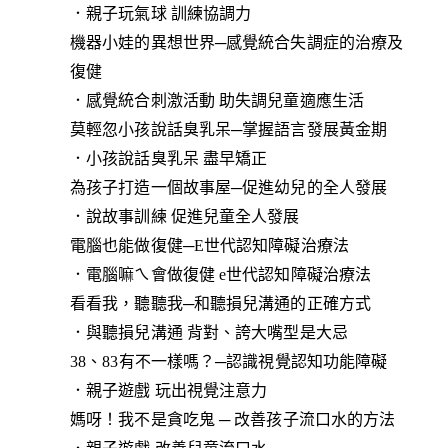
．親子玩氣球 訓練協調力
機器小娃的異想世界─感覺統合失調症的治療及
復健
．感覺統合刺激活動 助失調兒童適應生活
莫輕忽小孩說話臭乳呆─掌握語言發展黃金期
．小孩說話臭乳呆 盡早矯正
為孩子打造一個故事屋─促進幼兒的全人發展
．說故事訓練 促進兒童全人發展
電腦也能做復健─E世代認知障礙治療法
．電腦嘛ㄟ會做復健 e世代認知障礙治療法
看看我，聽聽我─和聽損兒溝通的正確方式
．與聽損兒溝通 背對、誇大嘴型是大忌
38、83有不一樣嗎？─認識視覺認知功能障礙
．親子遊戲 玩出視覺注意力
媽呀！我不是貪吃鬼 ─ 改善孩子流口水的方法