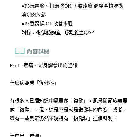
●P5玩電腦、打麻將OK 下肢痠麻 簡單牽拉運動
讓肌肉放鬆
●P5愛腎操 OK改善水腫
附錄：復健諮詢室─疑難雜症Q&A