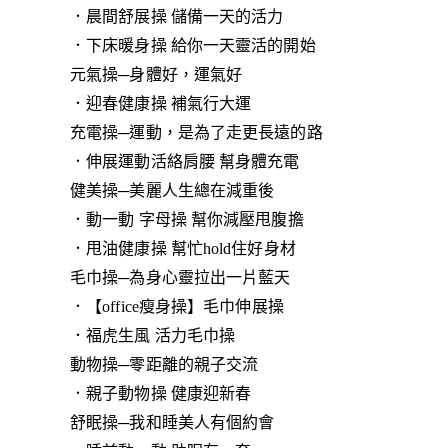
．晨間舒展操 儲備一天的活力
．下床暖身操 給你一天靈活的開始
元氣操─身體好，運氣好
．迎春健康操 補氣行大運
充電操─運動，是為了走更長遠的路
．伸展運動活絡肩腰 幫身體充電
健美操─美麗人生總在減重後
．動一動 字母操 幫你減壓甩腹擔
．甩油健康操 幫忙hold住好身材
毛巾操─為身心靈拉出一片藍天
．【office瘦身操】毛巾伸展操
．福虎生風 活力毛巾操
動物操─零距離的親子交流
．親子動物操 健康迎新春
舒眠操─我和睡美人有個約會