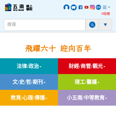
0結帳
飛躍六十 迎向百年
法律/政治
財經/商管/觀光
文/史/哲/期刊
理工/醫護
教育/心理/傳播
小五南/中等教育