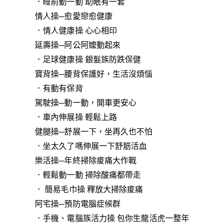
．睡前動一動 助眠有一套
情人操─愈愛戀愈健康
．情人健康操 心心相印
延壽操─阿公阿嬤動起來
．足球健康操 銀髮族防跌保健
寶背操─腰背保護好，生活沒煩惱
．有動有保背
駕駛操─動一動，開車更安心
．車內伸展操 輕鬆上路
健腿操─舒展一下，坐再久也不怕
．坐太久了嗎伸展一下舒筋活血
樂活操─年終掃除痠痛大作戰
．輕鬆動一動 掃除酸痛都帶走
． 簡易毛巾操 釋放大掃除痠痛
阿宅操─預防電腦症候群
．手機、電腦族活力操 包你生龍活虎一整年