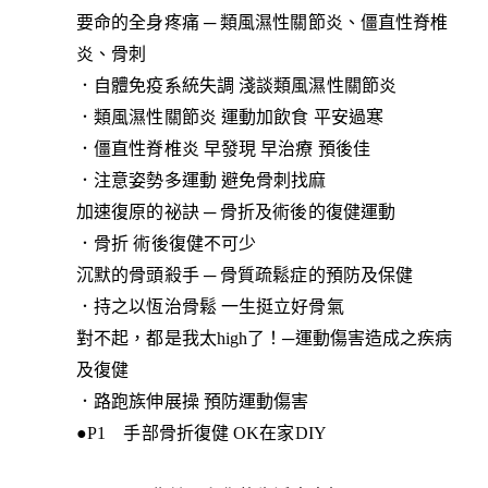
要命的全身疼痛 ─ 類風濕性關節炎、僵直性脊椎
炎、骨刺
．自體免疫系統失調 淺談類風濕性關節炎
．類風濕性關節炎 運動加飲食 平安過寒
．僵直性脊椎炎 早發現 早治療 預後佳
．注意姿勢多運動 避免骨刺找麻
加速復原的祕訣 ─ 骨折及術後的復健運動
．骨折 術後復健不可少
沉默的骨頭殺手 ─ 骨質疏鬆症的預防及保健
．持之以恆治骨鬆 一生挺立好骨氣
對不起，都是我太high了！─運動傷害造成之疾病
及復健
．路跑族伸展操 預防運動傷害
●P1 手部骨折復健 OK在家DIY