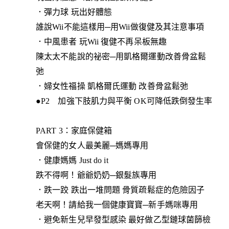
．彈力球 玩出好體態
誰說Wii不能這樣用─用Wii做復健及其注意事項
．中風患者 玩Wii 復健不再呆板無趣
陳太太不能說的祕密─用凱格爾運動改善骨盆鬆
弛
．婦女性福操 凱格爾氏運動 改善骨盆鬆弛
●P2 加強下肢肌力與平衡 OK可降低跌倒發生率
PART 3：家庭保健箱
會保健的女人最美麗─媽媽專用
．健康媽媽 Just do it
跌不得啊！爺爺奶奶─銀髮族專用
．跌一跤 跌出一堆問題 骨質疏鬆症的危險因子
老天啊！請給我一個健康寶寶─新手媽咪專用
．避免新生兒早發型感染 最好做乙型鏈球菌篩檢