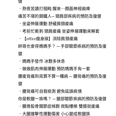
健
．熬夜苦讀打個盹 醒來⋯顏面神經麻痺
痛苦不堪的鋼鐵人─ 頸肩部疾病的預防及復健
．坐姿伸展運動 舒緩肩頸痠痛
．考前忙衝刺 頸肩痠痛 坐姿伸展運動來解套
．【office瘦身操】消除肩頸痠痛
帥哥也會得媽媽手？ ─ 手部關節疾病的預防及復
健
．媽媽手發作 冰敷多休息
．做做肌肉伸展運動 預防媽媽手有一套
腰痠背痛到底算不算一種病 ─ 腰背痛的預防及復
健
．腰背痛可自我檢測 避免延誤病情
你是軟腿一族嗎？ ─ 腿部關節疾病的預防及復健
．髕骨股骨關節症候群 爬點樓梯 雙膝就痠痛
．大腿撞擊性運動傷害 小心變成軟腿族