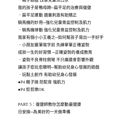
．親子遊戲 改善兒童流口水
我的孩子是鴨母蹄─扁平足的治療與復健
．扁平足運動 適量刺激有助矯正
騎馬機的妙用─強化兒童骨盆控制及肌力
．騎馬機律動 強化兒童骨盆控制及肌力
我家有個小小王羲之─如何幫孩子寫出一手好字
．小朋友握筆寫字前 先練拿筆正確姿勢
成就一生的好習慣 ─正確姿勢的養成教育
．姿勢不良脊柱側彎 不只痛還會影響外觀
讓孩子愈玩愈聰明─幫助幼兒身心發展的遊戲
．玩黏土創作 有助幼兒身心發展
●P4 親子操 防駝背 強肌力
●P4 剪剪樂OK
PART 5：復健師教你怎麼動最健康
日安操─為美好的一天做準備