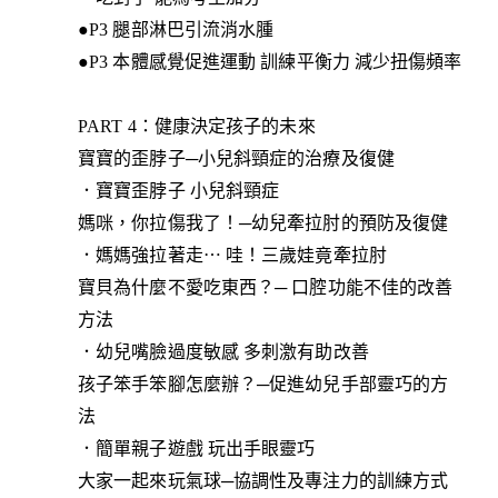
●P3 腿部淋巴引流消水腫
●P3 本體感覺促進運動 訓練平衡力 減少扭傷頻率
PART 4：健康決定孩子的未來
寶寶的歪脖子─小兒斜頸症的治療及復健
．寶寶歪脖子 小兒斜頸症
媽咪，你拉傷我了！─幼兒牽拉肘的預防及復健
．媽媽強拉著走⋯ 哇！三歲娃竟牽拉肘
寶貝為什麼不愛吃東西？─ 口腔功能不佳的改善
方法
．幼兒嘴臉過度敏感 多刺激有助改善
孩子笨手笨腳怎麼辦？─促進幼兒手部靈巧的方
法
．簡單親子遊戲 玩出手眼靈巧
大家一起來玩氣球─協調性及專注力的訓練方式