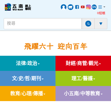
0結帳
飛躍六十 迎向百年
法律/政治
財經/商管/觀光
文/史/哲/期刊
理工/醫護
教育/心理/傳播
小五南/中等教育