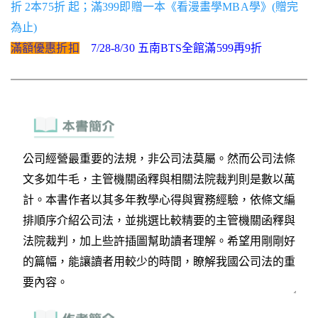
折 2本75折 起；滿399即贈一本《看漫畫學MBA學》(贈完
為止)
滿額優惠折扣
7/28-8/30 五南BTS全館滿599再9折