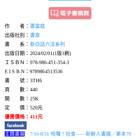
作 者：
蕭富庭
出版社別：
書泉
書 系：
新白話六法系列
出版日期：2024/02/01(1版1刷)
ＩＳＢＮ：978-986-451-354-3
E I S B N：9789864513536
書 號：3TH6
頁 數：440
開 數：25K
定 價：520元
優惠價格：411元
主題書展
7/10-8/31 哈囉！社會——新鮮人書展／單本79