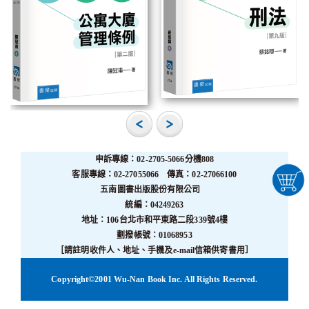
申訴專線：02-2705-5066分機808
客服專線：02-27055066 傳真：02-27066100
五南圖書出版股份有限公司
統編：04249263
地址：106台北市和平東路二段339號4樓
劃撥帳號：01068953
［請註明收件人、地址、手機及e-mail信箱供寄書用］
Copyright©2001 Wu-Nan Book Inc. All Rights Reserved.