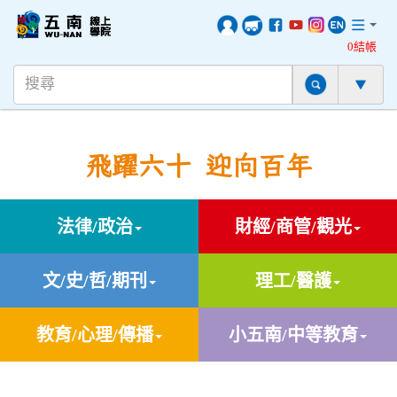
0結帳
飛躍六十 迎向百年
法律/政治
財經/商管/觀光
文/史/哲/期刊
理工/醫護
教育/心理/傳播
小五南/中等教育