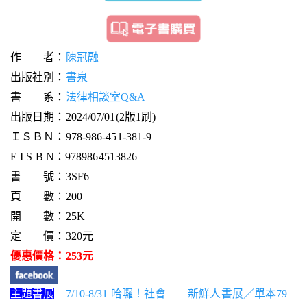
作 者：
陳冠融
出版社別：
書泉
書 系：
法律相談室Q&A
出版日期：2024/07/01(2版1刷)
ＩＳＢＮ：978-986-451-381-9
E I S B N：9789864513826
書 號：3SF6
頁 數：200
開 數：25K
定 價：320元
優惠價格：253元
主題書展
7/10-8/31 哈囉！社會——新鮮人書展／單本79