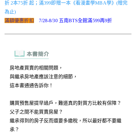
折 2本75折 起；滿399即贈一本《看漫畫學MBA學》(贈完
為止)
滿額優惠折扣
7/28-8/30 五南BTS全館滿599再9折