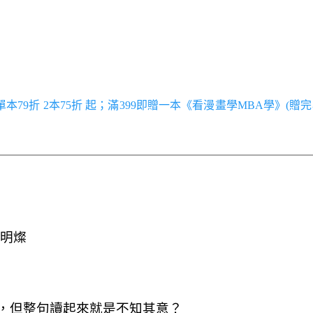
／單本79折 2本75折 起；滿399即贈一本《看漫畫學MBA學》(贈完