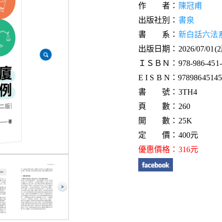
作 者：
陳冠甫
出版社別：
書泉
書 系：
新白話六法
出版日期：2026/07/01(
ＩＳＢＮ：978-986-451-4
E I S B N：9789864514
書 號：3TH4
頁 數：260
開 數：25K
定 價：400元
優惠價格：316元