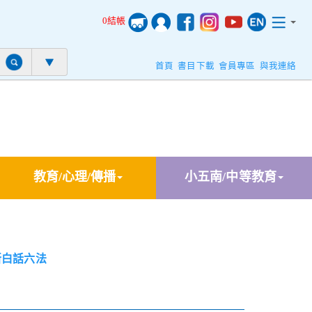
0結帳
首頁
書目下載
會員專區
與我連絡
教育/心理/傳播
小五南/中等教育
新白話六法