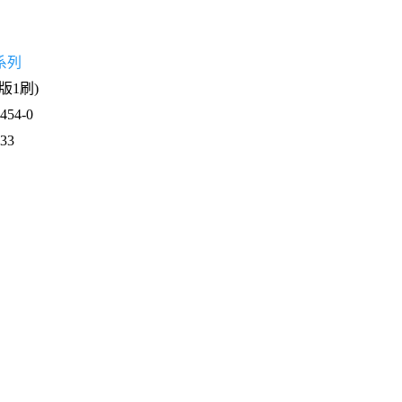
系列
2版1刷)
54-0
533