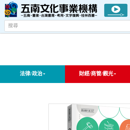
法律/政治
財經/商管/觀光