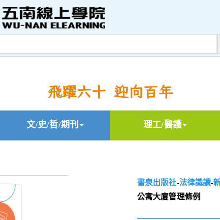
飛躍六十 迎向百年
文/史/哲/期刊
理工/醫護
書泉出版社
-
法律識讀
-
公寓大廈管理條例