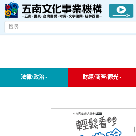
法律/政治
財經/商管/觀光