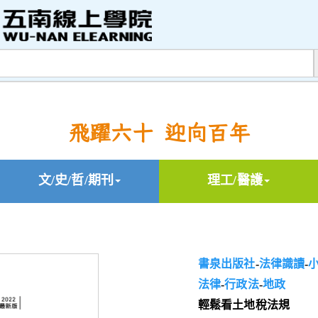
飛躍六十 迎向百年
文/史/哲/期刊
理工/醫護
書泉出版社
-
法律識讀
-
法律
-
行政法
-
地政
輕鬆看土地稅法規