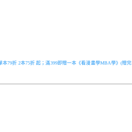
／單本79折 2本75折 起；滿399即贈一本《看漫畫學MBA學》(贈完