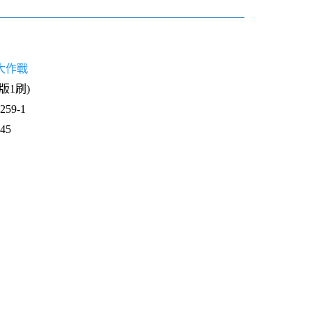
大作戰
4版1刷)
59-1
645