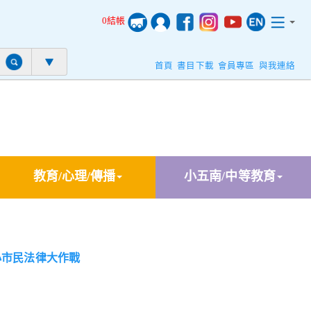
0結帳
首頁
書目下載
會員專區
與我連絡
教育/心理/傳播
小五南/中等教育
小市民法律大作戰