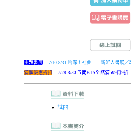
主題書展
7/10-8/31 哈囉！社會——新鮮人書展
滿額優惠折扣
7/28-8/30 五南BTS全館滿599再9折
試閱