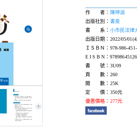
作 者：
陳坤涵
出版社別：
書泉
書 系：
小市民法律
出版日期：2022/05/01(
ＩＳＢＮ：978-986-451-2
E I S B N：9789864512
書 號：3U09
頁 數：260
開 數：25K
定 價：350元
優惠價格：277元