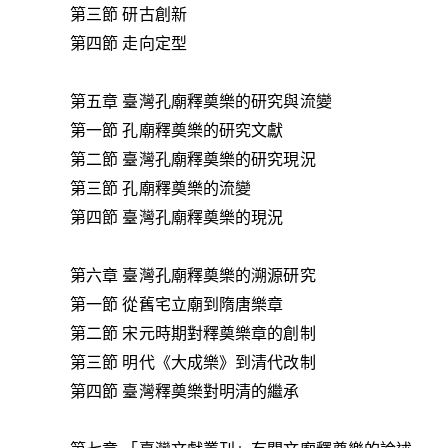
第三節 研古創新
第四節 走向定型
第五章 臺灣孔廟釋奠樂的研究與流變
第一節 孔廟釋奠樂的研究文獻
第二節 臺灣孔廟釋奠樂的研究現況
第三節 孔廟釋奠樂的流變
第四節 臺灣孔廟釋奠樂的現況
第六章 臺灣孔廟釋奠樂的溯源研究
第一節 從舊宅立廟到隋唐樂章
第二節 宋元時期對釋奠樂章的創制
第三節 明代《大成樂》到清代改制
第四節 臺灣釋奠樂對明清的繼承