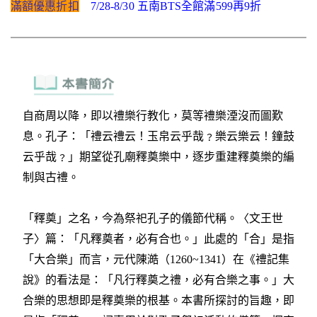
滿額優惠折扣
7/28-8/30 五南BTS全館滿599再9折