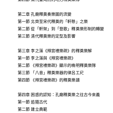
第二章 孔廟釋奠奏樂圖的流變
第一節 北齊至宋代釋奠的「軒懸」之樂
第二節 從「軒架」到「登歌」釋奠樂形制的轉變
第三節 清代釋奠樂的定型及影響
第三章 李之藻《頖宮禮樂疏》的釋奠樂解
第一節 李之藻與《頖宮禮樂疏》
第二節 《頖宮禮樂疏》顯示的晚明釋奠樂隊
第三節 「八音」釋奠樂器的律呂工尺
第四節 《頖宮禮樂疏》的釋奠樂譜
第四章 困惑的認知：孔廟釋奠樂之往古今來義
第一節 追隨古代
第二節 建立典範