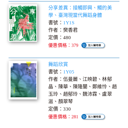
分享差異：接觸即興、觸的美
學、臺灣現當代舞蹈身體
書號：
1Y1S
作者：樊香君
定價：480
優惠價格：379
舞蹈欣賞
書號：
1Y05
作者：伍曼麗、江映碧、林郁
晶、陳華、陳隆蘭、鄭維怜、趙
玉玲、趙郁玲、魏沛霖、盧翠
滋、顏翠琴
定價：330
優惠價格：281