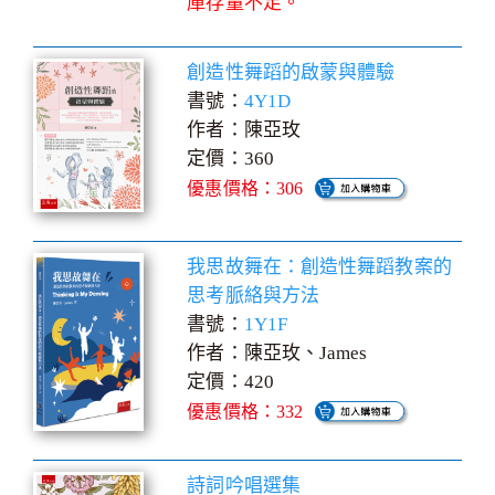
庫存量不足。
創造性舞蹈的啟蒙與體驗
書號：
4Y1D
作者：陳亞玫
定價：360
優惠價格：306
我思故舞在：創造性舞蹈教案的
思考脈絡與方法
書號：
1Y1F
作者：陳亞玫、James
定價：420
優惠價格：332
詩詞吟唱選集