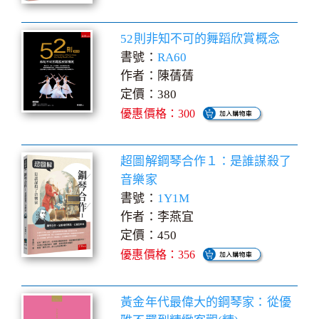
52則非知不可的舞蹈欣賞概念
書號：
RA60
作者：陳蒨蒨
定價：380
優惠價格：300
超圖解鋼琴合作１：是誰謀殺了
音樂家
書號：
1Y1M
作者：李燕宜
定價：450
優惠價格：356
黃金年代最偉大的鋼琴家：從優