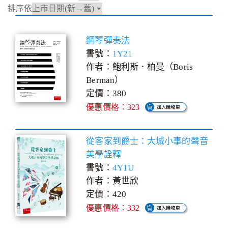
排序依
鋼琴彈奏法
書號：
1Y21
作者：鮑利斯．柏曼（Boris
Berman）
定價：380
優惠價格：323
從客家到爵士：大城小事的聲音
美學詮釋
書號：
4Y1U
作者：黃世欣
定價：420
優惠價格：332