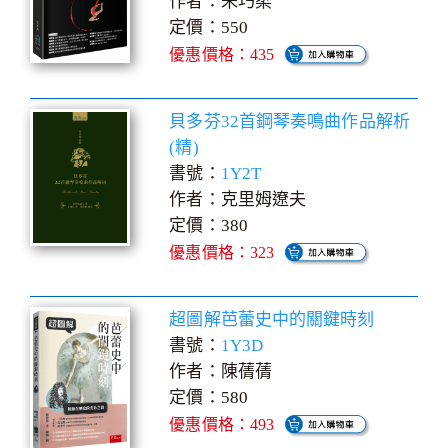
作者：朱巧柔
定價：550
優惠價格：435
貝多芬32首鋼琴奏鳴曲作品解析
(精)
書號：
1Y2T
作者：克里姆遼夫
定價：380
優惠價格：323
超圖解芭蕾史中的關鍵時刻
書號：
1Y3D
作者：陳蒨蒨
定價：580
優惠價格：493