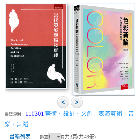
110301
藝術、設計、文創
─
表演藝術
─
音
書籍類別：
樂、舞蹈
書籍列表
共3頁(共48筆)
跳至
頁