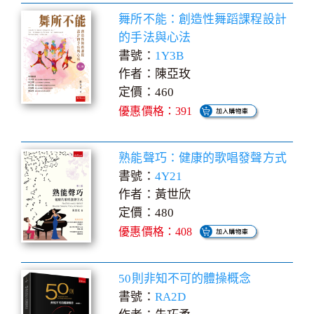
舞所不能：創造性舞蹈課程設計
的手法與心法
書號：
1Y3B
作者：陳亞玫
定價：460
優惠價格：391
熟能聲巧：健康的歌唱發聲方式
書號：
4Y21
作者：黃世欣
定價：480
優惠價格：408
50則非知不可的體操概念
書號：
RA2D