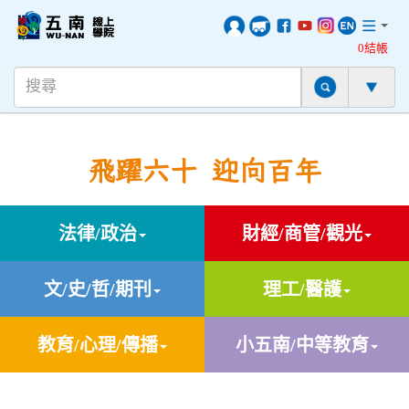
0結帳
飛躍六十 迎向百年
法律/政治
財經/商管/觀光
文/史/哲/期刊
理工/醫護
教育/心理/傳播
小五南/中等教育