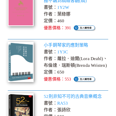
雅不羈到精緻客觀(精)
書號：
1Y2W
作者：葉綠娜
定價：460
優惠價格：391
小手鋼琴家的應對策略
書號：
1Y3C
作者：蘿拉．迪爾(Lora Deahl)、
布倫達．瑞斯頓(Brenda Wristen)
定價：650
優惠價格：553
52則非知不可的古典音樂概念
書號：
RA53
作者：張詩欣