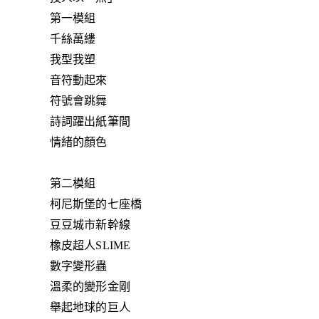
第一模組
千絲萬縷
我型我塑
音符動起來
符號會跳舞
詩詞躍出紙筆間
情緒的顏色
第二模組
柯尼斯堡的七座橋
豆豆城市新幹線
橡皮超人SLIME
數字變形蟲
溫柔的變形金剛
舉起地球的巨人