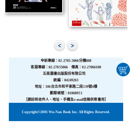
申訴專線：02-2705-5066分機808
客服專線：02-27055066 傳真：02-27066100
五南圖書出版股份有限公司
統編：04249263
地址：106台北市和平東路二段339號4樓
劃撥帳號：01068953
［請註明收件人、地址、手機及e-mail信箱供寄書用］
Copyright©2001 Wu-Nan Book Inc. All Rights Reserved.