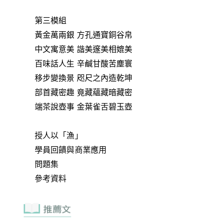
第三模組
黃金萬兩銀 方孔通寶銅谷帛
中文寓意美 諧美邃美相媲美
百味話人生 辛鹹甘酸苦塵寰
移步變換景 咫尺之內造乾坤
部首藏密趣 竟藏蘊藏暗藏密
端茶說壺事 金葉雀舌碧玉壺
授人以「漁」
學員回饋與商業應用
問題集
參考資料