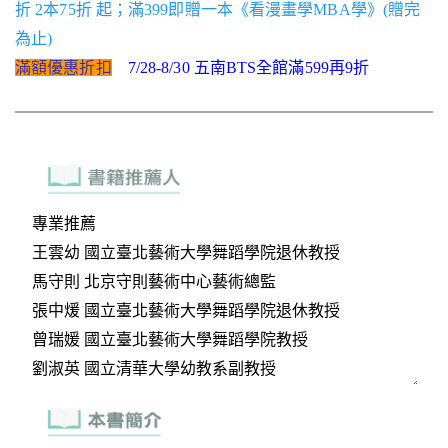
折 2本75折 起；滿399即贈一本《看漫畫學MBA學》(贈完
為止)
滿額優惠折扣
7/28-8/30 五南BTS全館滿599再9折