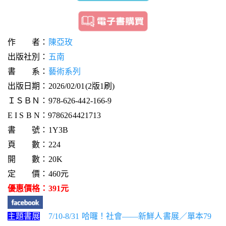
作 者：
陳亞玫
出版社別：
五南
書 系：
藝術系列
出版日期：2026/02/01(2版1刷)
ＩＳＢＮ：978-626-442-166-9
E I S B N：9786264421713
書 號：1Y3B
頁 數：224
開 數：20K
定 價：460元
優惠價格：391元
主題書展
7/10-8/31 哈囉！社會——新鮮人書展／單本79