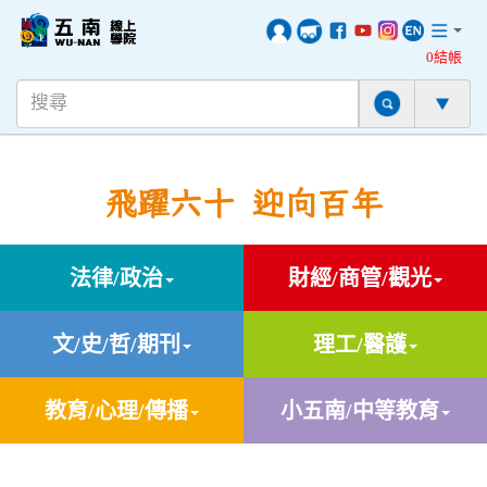
0結帳
飛躍六十 迎向百年
法律/政治
財經/商管/觀光
文/史/哲/期刊
理工/醫護
教育/心理/傳播
小五南/中等教育