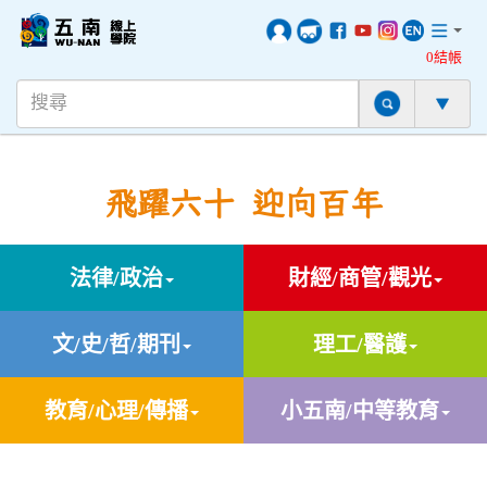
0結帳
飛躍六十 迎向百年
法律/政治
財經/商管/觀光
文/史/哲/期刊
理工/醫護
教育/心理/傳播
小五南/中等教育