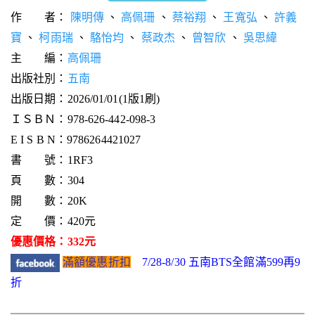
作 者：
陳明傳
、
高佩珊
、
蔡裕翔
、
王寬弘
、
許義
寶
、
柯雨瑞
、
駱怡均
、
蔡政杰
、
曾智欣
、
吳思緯
主 編：
高佩珊
出版社別：
五南
出版日期：2026/01/01(1版1刷)
ＩＳＢＮ：978-626-442-098-3
E I S B N：9786264421027
書 號：1RF3
頁 數：304
開 數：20K
定 價：420元
優惠價格：332元
滿額優惠折扣
7/28-8/30 五南BTS全館滿599再9
折