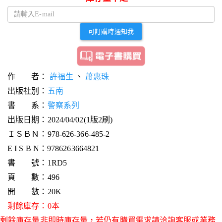
可訂購時通知我
作 者：
許福生
、
蕭惠珠
出版社別：
五南
書 系：
警察系列
出版日期：2024/04/02(1版2刷)
ＩＳＢＮ：978-626-366-485-2
E I S B N：9786263664821
書 號：1RD5
頁 數：496
開 數：20K
剩餘庫存：0本
剩餘庫存量非即時庫存量，若仍有購買需求請洽詢客服或業務