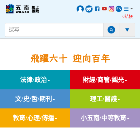
0結帳
飛躍六十 迎向百年
法律/政治
財經/商管/觀光
文/史/哲/期刊
理工/醫護
教育/心理/傳播
小五南/中等教育