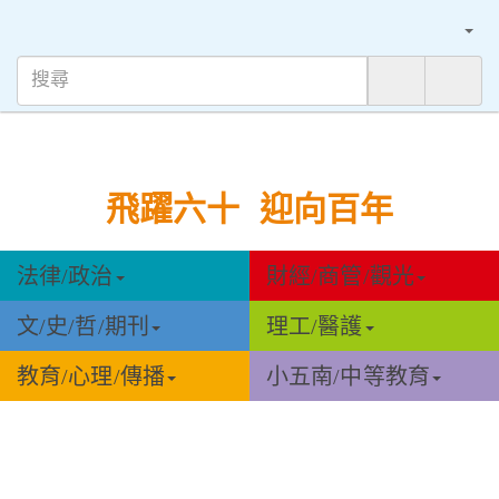
飛躍六十 迎向百年
法律/政治
財經/商管/觀光
文/史/哲/期刊
理工/醫護
教育/心理/傳播
小五南/中等教育