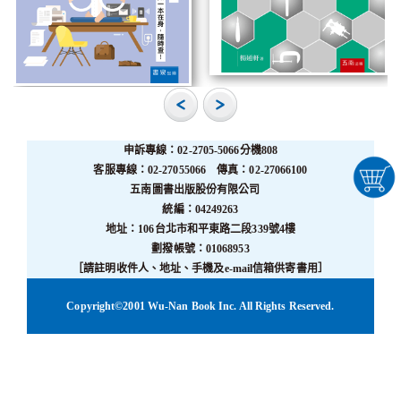
申訴專線：02-2705-5066分機808
客服專線：02-27055066 傳真：02-27066100
五南圖書出版股份有限公司
統編：04249263
地址：106台北市和平東路二段339號4樓
劃撥帳號：01068953
［請註明收件人、地址、手機及e-mail信箱供寄書用］
Copyright©2001 Wu-Nan Book Inc. All Rights Reserved.