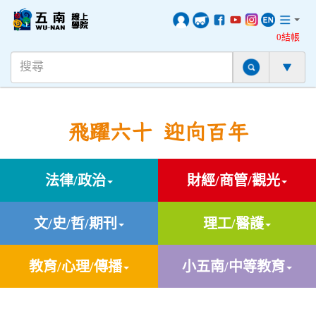
0結帳
飛躍六十 迎向百年
法律/政治
財經/商管/觀光
文/史/哲/期刊
理工/醫護
教育/心理/傳播
小五南/中等教育