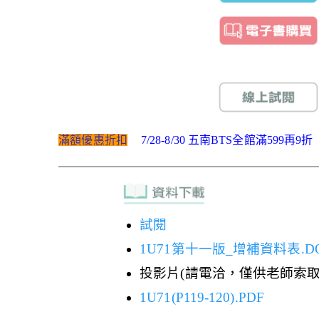
滿額優惠折扣
7/28-8/30 五南BTS全館滿599再9折
試閱
1U71第十一版_增補資料表.D
投影片(請電洽，僅供老師索取
1U71(P119-120).PDF