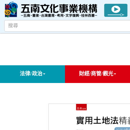
法律/政治
財經/商管/觀光