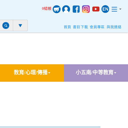
0結帳
首頁
書目下載
會員專區
與我連絡
教育/心理/傳播
小五南/中等教育