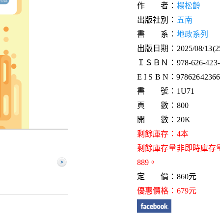
作 者：
楊松齡
出版社別：
五南
書 系：
地政系列
出版日期：2025/08/13(
ＩＳＢＮ：978-626-423-6
E I S B N：9786264236
書 號：1U71
頁 數：800
開 數：20K
剩餘庫存：4本
剩餘庫存量非即時庫存
889。
定 價：860元
優惠價格：679元