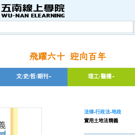
飛躍六十 迎向百年
文/史/哲/期刊
理工/醫護
法律
-
行政法
-
地政
實用土地法精義