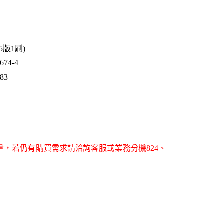
25版1刷)
74-4
683
量，若仍有購買需求請洽詢客服或業務分機824、