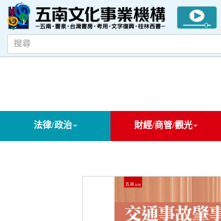
法律/政治
財經/商管/觀光