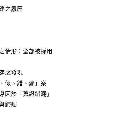
建之履歷
之情形：全部被採用
建之發現
、假、錯、漏」案
導因於「蒐證錯漏」
與歸類