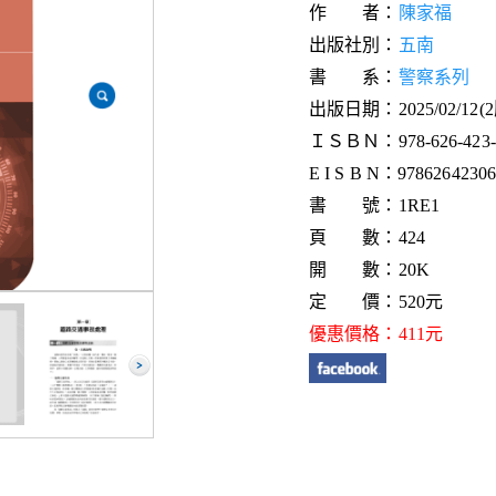
作 者：
陳家福
出版社別：
五南
書 系：
警察系列
出版日期：2025/02/12(
ＩＳＢＮ：978-626-423-0
E I S B N：9786264230
書 號：1RE1
頁 數：424
開 數：20K
定 價：520元
優惠價格：411元