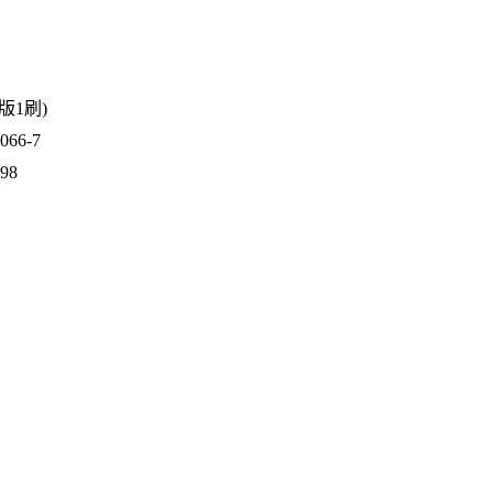
2版1刷)
66-7
698