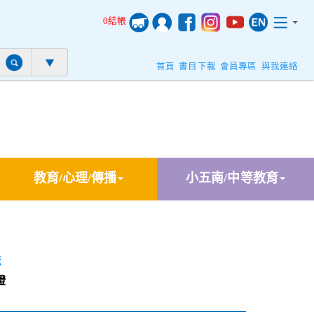
0結帳
首頁
書目下載
會員專區
與我連絡
教育/心理/傳播
小五南/中等教育
法
證