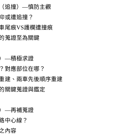
（追撞）—慎防主觀
抑或遭追撞？
車尾痕VS護欄遭撞痕
的蒐證至為關鍵
）—積極求證
？對應部位在哪？
重建、兩車先後順序重建
的關鍵蒐證與鑑定
）—再補蒐證
路中心線？
之內容