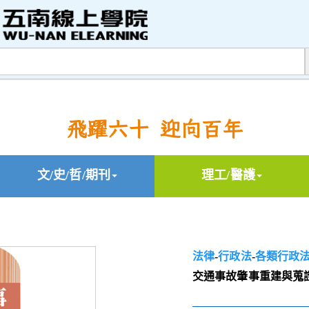
飛躍六十 迎向百年
文/史/哲/期刊
理工/醫護
法律
-
行政法
-
各類行政
交通事故肇事重建與蒐