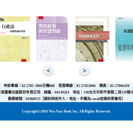
申訴專線：02-2705-5066分機808 客服專線：02-27055066 傳真：02-27066100
五南圖書出版股份有限公司 統編：04249263 地址：106台北市和平東路二段339號4
劃撥帳號：01068953［請註明收件人、地址、手機及e-mail信箱供寄書用］
Copyright©2001 Wu-Nan Book Inc. All Rights Reserved.