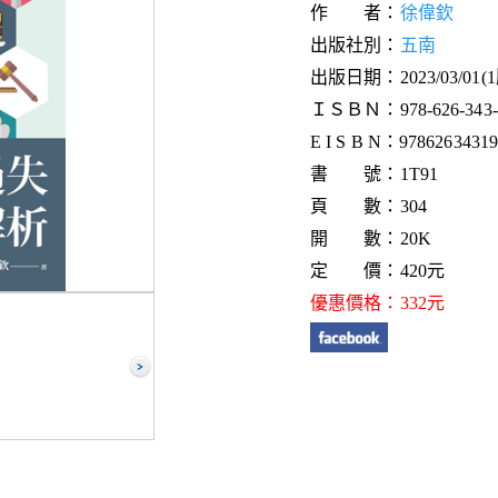
作 者：
徐偉欽
出版社別：
五南
出版日期：2023/03/01(
ＩＳＢＮ：978-626-343-2
E I S B N：9786263431
書 號：1T91
頁 數：304
開 數：20K
定 價：420元
優惠價格：332元