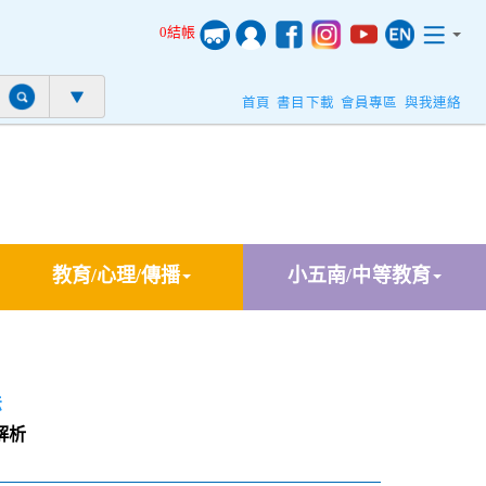
0結帳
首頁
書目下載
會員專區
與我連絡
教育/心理/傳播
小五南/中等教育
法
解析