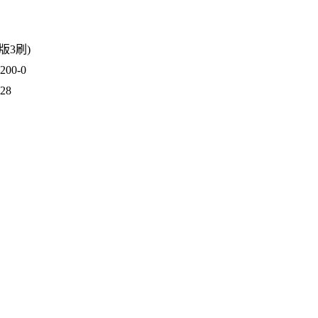
1版3刷)
00-0
928