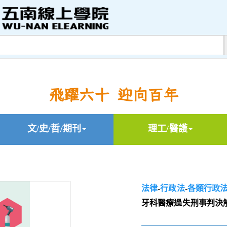
飛躍六十 迎向百年
文/史/哲/期刊
理工/醫護
法律
-
行政法
-
各類行政
牙科醫療過失刑事判決