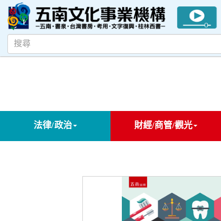
法律/政治
財經/商管/觀光