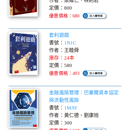
作者：梁維仁、林則君
定價：800
優惠價格：680
套利遊戲
書號：
1N1C
作者：王睦舜
庫存：24本
定價：580
優惠價格：493
金融風險管理：巴塞爾資本協定
與流動性風險
書號：
1MAV
作者：黃仁德、劉康旭
定價：300