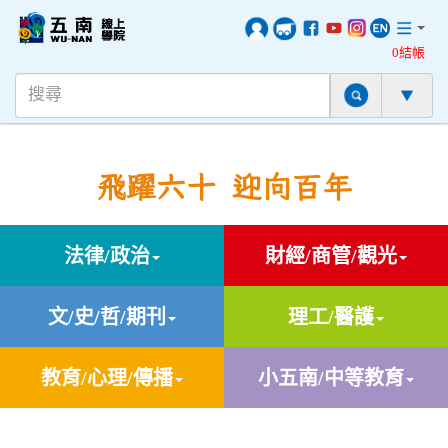
0結帳
飛躍六十 迎向百年
法律/政治
財經/商管/觀光
文/史/哲/期刊
理工/醫護
教育/心理/傳播
小五南/中等教育