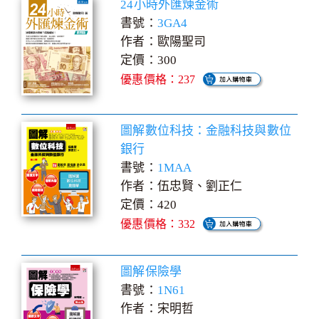
24小時外匯煉金術
書號：
3GA4
作者：歐陽聖司
定價：300
優惠價格：237
圖解數位科技：金融科技與數位
銀行
書號：
1MAA
作者：伍忠賢、劉正仁
定價：420
優惠價格：332
圖解保險學
書號：
1N61
作者：宋明哲