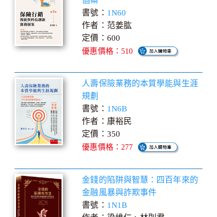
個案
書號：
1N60
作者：范姜肱
定價：600
優惠價格：510
人壽保險業務的本質學能與生涯
規劃
書號：
1N6B
作者：康裕民
定價：350
優惠價格：277
金錢的陷阱與智慧：四百年來的
金融風暴與詐欺事件
書號：
1N1B