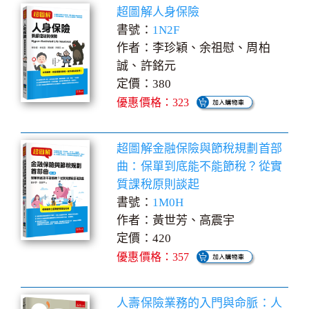
超圖解人身保險
書號：
1N2F
作者：李珍穎、余祖慰、周柏
誠、許銘元
定價：380
優惠價格：323
超圖解金融保險與節稅規劃首部
曲：保單到底能不能節稅？從實
質課稅原則談起
書號：
1M0H
作者：黃世芳、高震宇
定價：420
優惠價格：357
人壽保險業務的入門與命脈：人