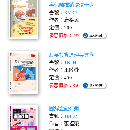
壽保險推銷循環十步
書號：
RM3A
作者：康裕民
定價：300
優惠價格：237
股票投資原理與實作
書號：
1N2H
作者：王睦舜
定價：450
優惠價格：356
圖解金融行銷
書號：
1MD2
作者：張福榮