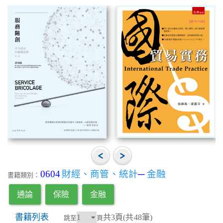
0604
財經、商管、統計
─
金融
書籍類別：
通論
保險
金融
書籍列表
共3頁(共48筆)
跳至
頁