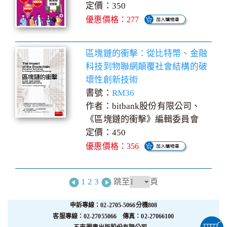
定價：350
優惠價格：277
區塊鏈的衝擊：從比特幣、金融
科技到物聯網顛覆社會結構的破
壞性創新技術
書號：
RM36
作者：bitbank股份有限公司、
《區塊鏈的衝擊》編輯委員會
定價：450
優惠價格：356
1
2
3
跳至
頁
申訴專線：02-2705-5066分機808
客服專線：02-27055066 傳真：02-27066100