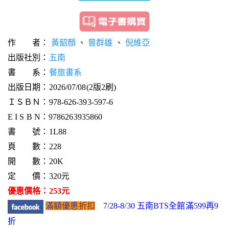
作 者：
黃韶顏
、
曾群雄
、
倪維亞
出版社別：
五南
書 系：
餐旅書系
出版日期：2026/07/08(2版2刷)
ＩＳＢＮ：978-626-393-597-6
E I S B N：9786263935860
書 號：1L88
頁 數：228
開 數：20K
定 價：320元
優惠價格：253元
滿額優惠折扣
7/28-8/30 五南BTS全館滿599再9
折