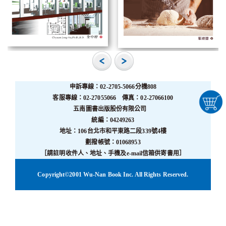
申訴專線：02-2705-5066分機808
客服專線：02-27055066 傳真：02-27066100
五南圖書出版股份有限公司
統編：04249263
地址：106台北市和平東路二段339號4樓
劃撥帳號：01068953
［請註明收件人、地址、手機及e-mail信箱供寄書用］
Copyright©2001 Wu-Nan Book Inc. All Rights Reserved.