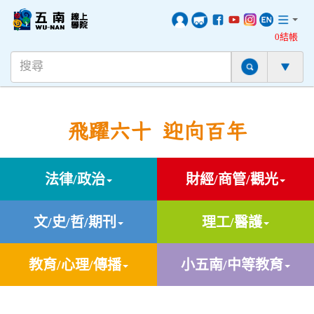
0結帳
飛躍六十 迎向百年
法律/政治
財經/商管/觀光
文/史/哲/期刊
理工/醫護
教育/心理/傳播
小五南/中等教育