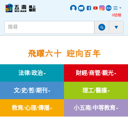
0結帳
飛躍六十 迎向百年
法律/政治
財經/商管/觀光
文/史/哲/期刊
理工/醫護
教育/心理/傳播
小五南/中等教育