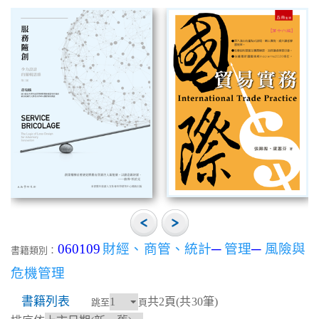
060109
財經、商管、統計
─
管理
─
風險與
書籍類別：
危機管理
書籍列表
共2頁(共30筆)
跳至
頁