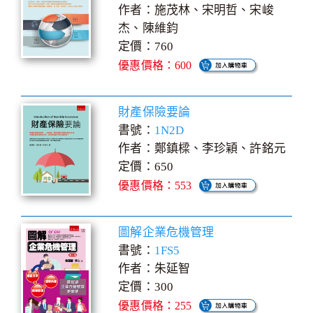
作者：施茂林、宋明哲、宋峻
杰、陳維鈞
定價：760
優惠價格：600
財產保險要論
書號：
1N2D
作者：鄭鎮樑、李珍穎、許銘元
定價：650
優惠價格：553
圖解企業危機管理
書號：
1FS5
作者：朱延智
定價：300
優惠價格：255