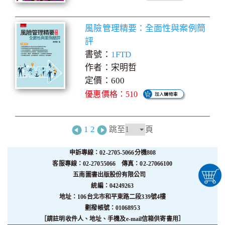
風險管理精要：全面性與案例簡
評
書號：
1FTD
作者：宋明哲
定價：600
優惠價格：510
1
2
跳至
頁
申訴專線：02-2705-5066分機808
客服專線：02-27055066 傳真：02-27066100
五南圖書出版股份有限公司
統編：04249263
地址：106台北市和平東路二段339號4樓
劃撥帳號：01068953
［請註明收件人、地址、手機及e-mail信箱供寄書用］