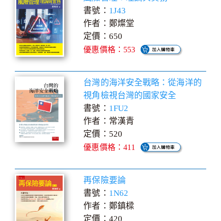
書號：
1J43
作者：鄭燦堂
定價：650
優惠價格：553
台灣的海洋安全戰略：從海洋的
視角檢視台灣的國家安全
書號：
1FU2
作者：常漢青
定價：520
優惠價格：411
再保險要論
書號：
1N62
作者：鄭鎮樑
定價：420