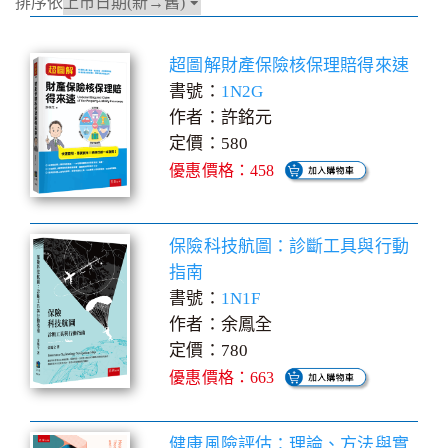
排序依
超圖解財產保險核保理賠得來速
書號：
1N2G
作者：許銘元
定價：580
優惠價格：458
保險科技航圖：診斷工具與行動
指南
書號：
1N1F
作者：余鳳全
定價：780
優惠價格：663
健康風險評估：理論、方法與實