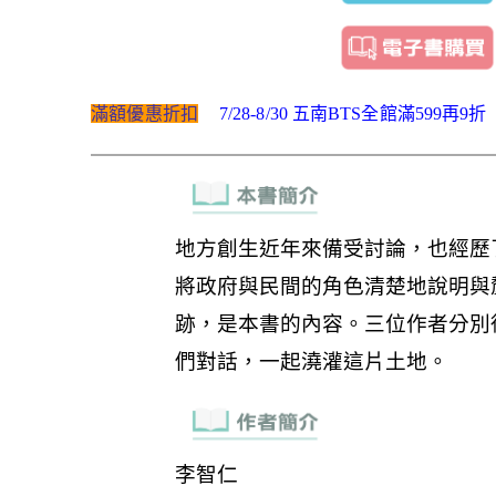
滿額優惠折扣
7/28-8/30 五南BTS全館滿599再9折