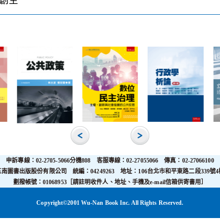
方創生
申訴專線：02-2705-5066分機808 客服專線：02-27055066 傳真：02-27066100
五南圖書出版股份有限公司 統編：04249263 地址：106台北市和平東路二段339號4
劃撥帳號：01068953［請註明收件人、地址、手機及e-mail信箱供寄書用］
Copyright©2001 Wu-Nan Book Inc. All Rights Reserved.