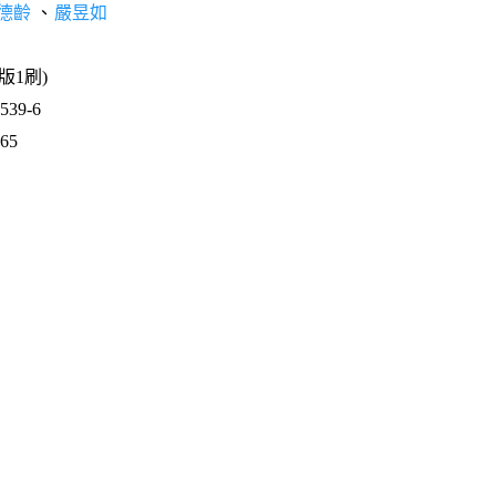
德齡
、
嚴昱如
1版1刷)
39-6
365