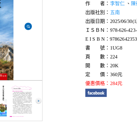
作 者：
李智仁
、
陳
出版社別：
五南
出版日期：2025/06/30(
ＩＳＢＮ：978-626-423-5
E I S B N：9786264235
書 號：1UG8
頁 數：224
開 數：20K
定 價：360元
優惠價格：284元