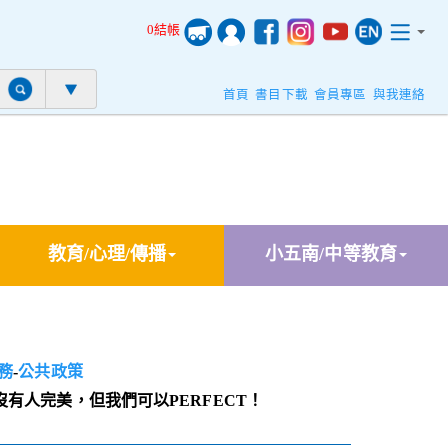
0結帳
首頁
書目下載
會員專區
與我連絡
教育/心理/傳播
小五南/中等教育
務
-
公共政策
有人完美，但我們可以PERFECT！