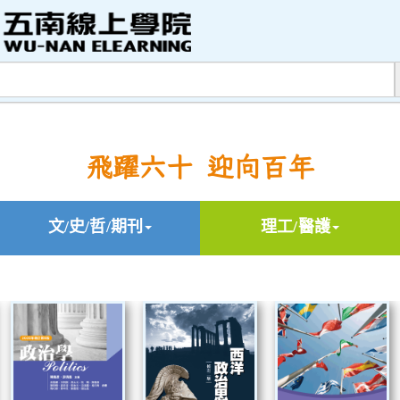
飛躍六十 迎向百年
文/史/哲/期刊
理工/醫護