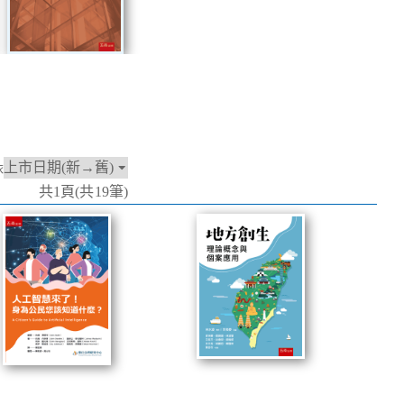
依
共1頁(共19筆)