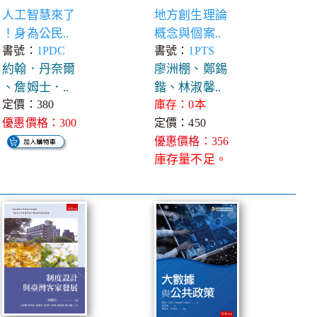
人工智慧來了
地方創生理論
！身為公民..
概念與個案..
書號：
1PDC
書號：
1PTS
約翰．丹奈爾
廖洲棚、鄭錫
、詹姆士．..
鍇、林淑馨..
定價：380
庫存：0本
優惠價格：300
定價：450
優惠價格：356
庫存量不足。