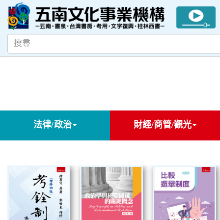
法律/政治
財經/商管/觀光