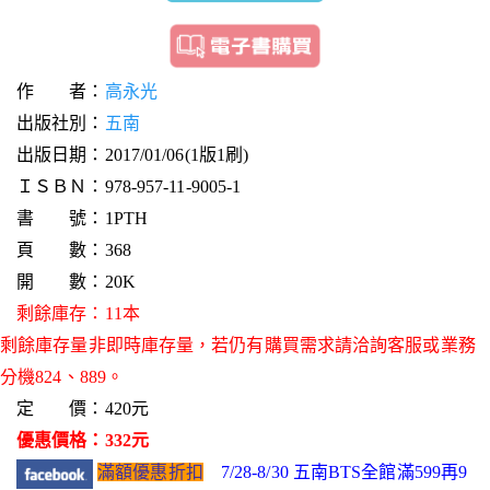
作 者：
高永光
出版社別：
五南
出版日期：2017/01/06(1版1刷)
ＩＳＢＮ：978-957-11-9005-1
書 號：1PTH
頁 數：368
開 數：20K
剩餘庫存：11本
剩餘庫存量非即時庫存量，若仍有購買需求請洽詢客服或業務
分機824、889。
定 價：420元
優惠價格：332元
滿額優惠折扣
7/28-8/30 五南BTS全館滿599再9