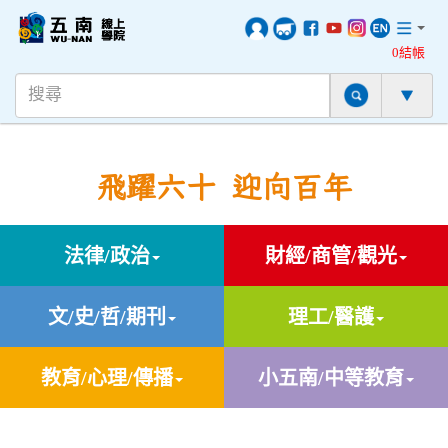
0結帳
飛躍六十 迎向百年
法律/政治
財經/商管/觀光
文/史/哲/期刊
理工/醫護
教育/心理/傳播
小五南/中等教育