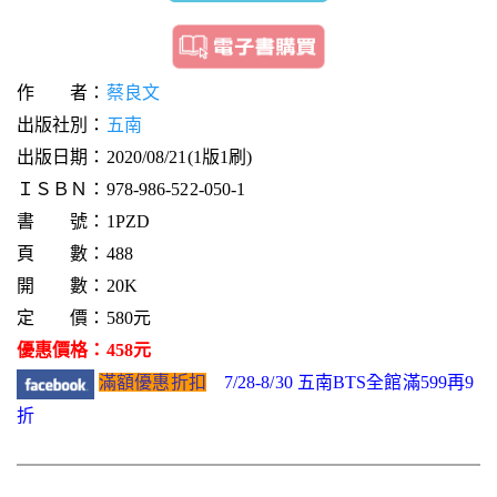
作 者：
蔡良文
出版社別：
五南
出版日期：2020/08/21(1版1刷)
ＩＳＢＮ：978-986-522-050-1
書 號：1PZD
頁 數：488
開 數：20K
定 價：580元
優惠價格：458元
滿額優惠折扣
7/28-8/30 五南BTS全館滿599再9
折