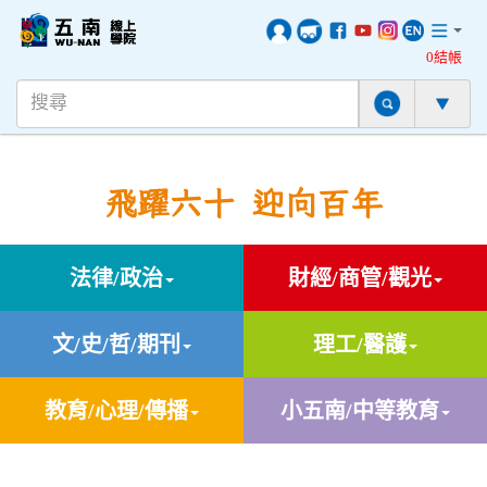
0結帳
飛躍六十 迎向百年
法律/政治
財經/商管/觀光
文/史/哲/期刊
理工/醫護
教育/心理/傳播
小五南/中等教育