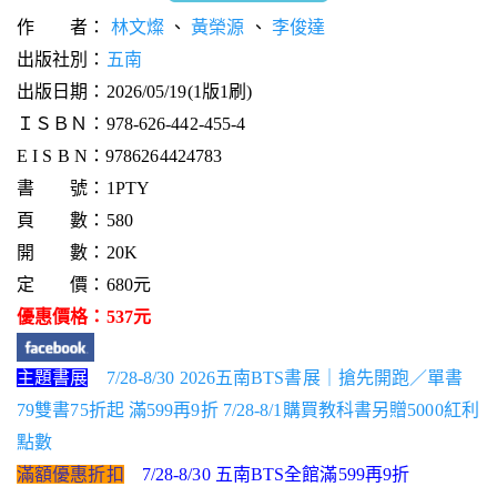
作 者：
林文燦
、
黃榮源
、
李俊達
出版社別：
五南
出版日期：2026/05/19(1版1刷)
ＩＳＢＮ：978-626-442-455-4
E I S B N：9786264424783
書 號：1PTY
頁 數：580
開 數：20K
定 價：680元
優惠價格：537元
主題書展
7/28-8/30 2026五南BTS書展｜搶先開跑／單書
79雙書75折起 滿599再9折 7/28-8/1購買教科書另贈5000紅利
點數
滿額優惠折扣
7/28-8/30 五南BTS全館滿599再9折