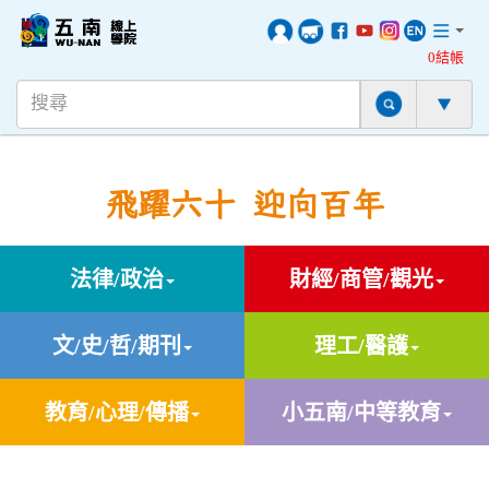
0結帳
飛躍六十 迎向百年
法律/政治
財經/商管/觀光
文/史/哲/期刊
理工/醫護
教育/心理/傳播
小五南/中等教育