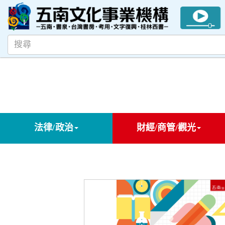
法律/政治
財經/商管/觀光