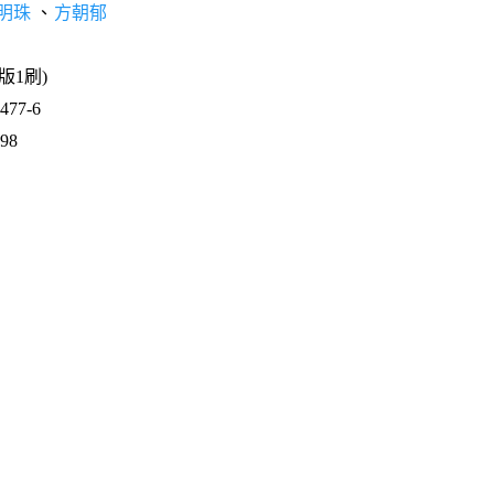
明珠
、
方朝郁
3版1刷)
77-6
698