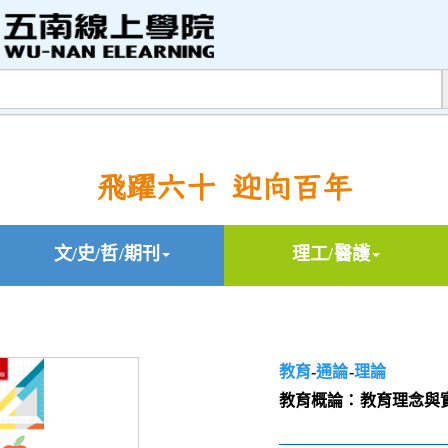
飛躍六十 迎向百年
文/史/哲/期刊
理工/醫護
教育
-
通論
-
理論
教育概論：教育理念與