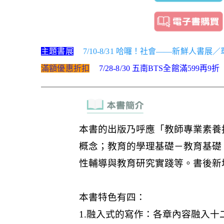
主題書展
7/10-8/31 哈囉！社會——新鮮人書展
滿額優惠折扣
7/28-8/30 五南BTS全館滿599再9折