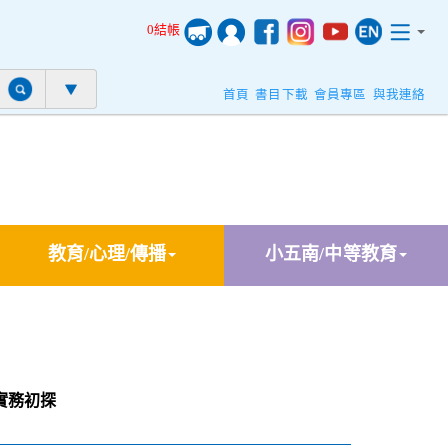
0結帳
首頁
書目下載
會員專區
與我連絡
教育/心理/傳播
小五南/中等教育
實務初探