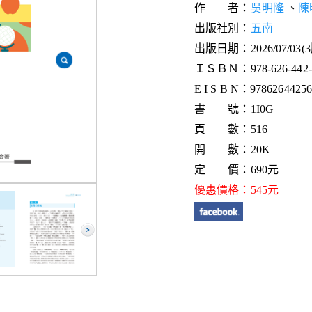
作 者：
吳明隆
、
陳
出版社別：
五南
出版日期：2026/07/03(
ＩＳＢＮ：978-626-442-4
E I S B N：9786264425
書 號：1I0G
頁 數：516
開 數：20K
定 價：690元
優惠價格：545元