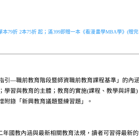
／單本79折 2本75折 起；滿399即贈一本《看漫畫學MBA學》(贈完