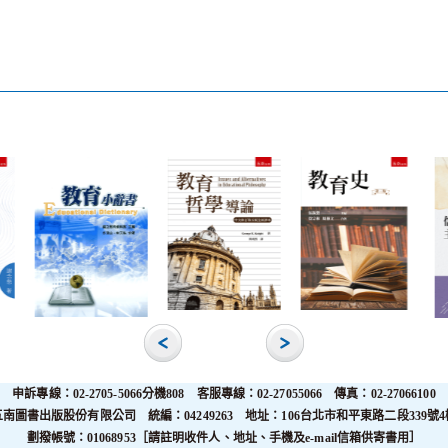
申訴專線：02-2705-5066分機808 客服專線：02-27055066 傳真：02-27066100
五南圖書出版股份有限公司 統編：04249263 地址：106台北市和平東路二段339號4
劃撥帳號：01068953［請註明收件人、地址、手機及e-mail信箱供寄書用］