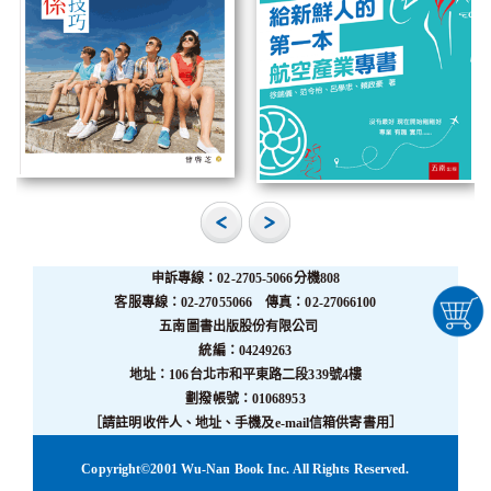
申訴專線：02-2705-5066分機808
客服專線：02-27055066 傳真：02-27066100
五南圖書出版股份有限公司
統編：04249263
地址：106台北市和平東路二段339號4樓
劃撥帳號：01068953
［請註明收件人、地址、手機及e-mail信箱供寄書用］
Copyright©2001 Wu-Nan Book Inc. All Rights Reserved.