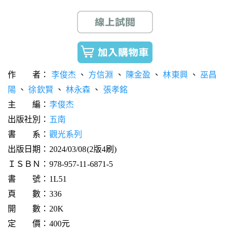
作 者：
李俊杰
、
方信淵
、
陳金盈
、
林東興
、
巫昌
陽
、
徐欽賢
、
林永森
、
張孝銘
主 編：
李俊杰
出版社別：
五南
書 系：
觀光系列
出版日期：2024/03/08(2版4刷)
ＩＳＢＮ：978-957-11-6871-5
書 號：1L51
頁 數：336
開 數：20K
定 價：400元