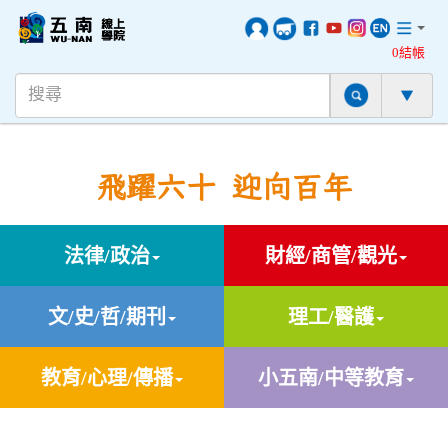
0結帳
飛躍六十 迎向百年
法律/政治
財經/商管/觀光
文/史/哲/期刊
理工/醫護
教育/心理/傳播
小五南/中等教育