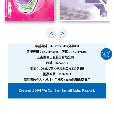
申訴專線：02-2705-5066分機808
客服專線：02-27055066 傳真：02-27066100
五南圖書出版股份有限公司
統編：04249263
地址：106台北市和平東路二段339號4樓
劃撥帳號：01068953
［請註明收件人、地址、手機及e-mail信箱供寄書用］
Copyright©2001 Wu-Nan Book Inc. All Rights Reserved.