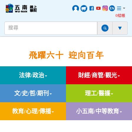
0結帳
飛躍六十 迎向百年
法律/政治
財經/商管/觀光
文/史/哲/期刊
理工/醫護
教育/心理/傳播
小五南/中等教育