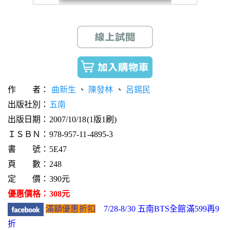
作 者：
曲新生
、
陳發林
、
呂錫民
出版社別：
五南
出版日期：2007/10/18(1版1刷)
ＩＳＢＮ：978-957-11-4895-3
書 號：5E47
頁 數：248
定 價：390元
優惠價格：308元
滿額優惠折扣
7/28-8/30 五南BTS全館滿599再9
折