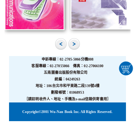
申訴專線：02-2705-5066分機808
客服專線：02-27055066 傳真：02-27066100
五南圖書出版股份有限公司
統編：04249263
地址：106台北市和平東路二段339號4樓
劃撥帳號：01068953
［請註明收件人、地址、手機及e-mail信箱供寄書用］
Copyright©2001 Wu-Nan Book Inc. All Rights Reserved.