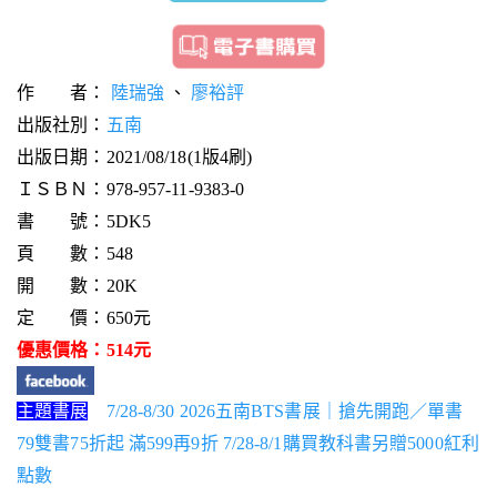
作 者：
陸瑞強
、
廖裕評
出版社別：
五南
出版日期：2021/08/18(1版4刷)
ＩＳＢＮ：978-957-11-9383-0
書 號：5DK5
頁 數：548
開 數：20K
定 價：650元
優惠價格：514元
主題書展
7/28-8/30 2026五南BTS書展｜搶先開跑／單書
79雙書75折起 滿599再9折 7/28-8/1購買教科書另贈5000紅利
點數