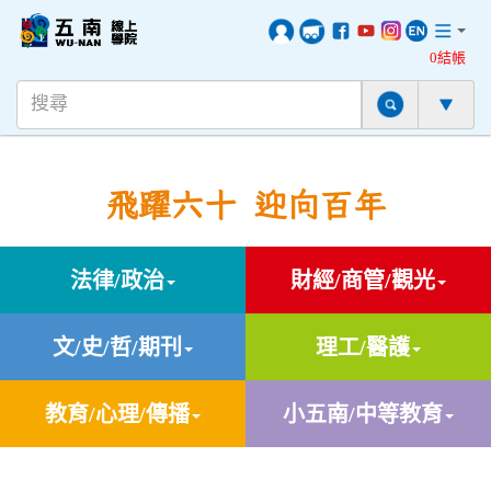
0結帳
飛躍六十 迎向百年
法律/政治
財經/商管/觀光
文/史/哲/期刊
理工/醫護
教育/心理/傳播
小五南/中等教育