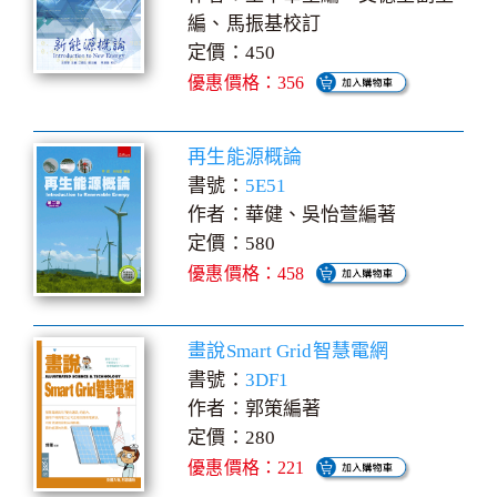
編、馬振基校訂
定價：450
優惠價格：356
再生能源概論
書號：
5E51
作者：華健、吳怡萱編著
定價：580
優惠價格：458
畫說Smart Grid智慧電網
書號：
3DF1
作者：郭策編著
定價：280
優惠價格：221