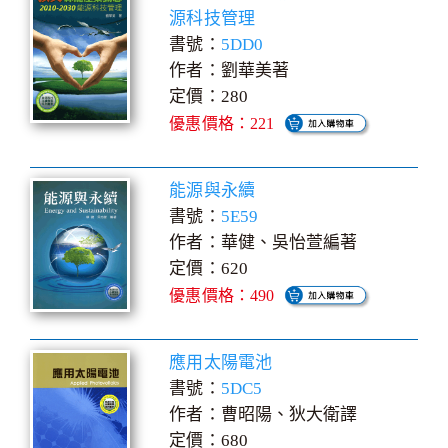
源科技管理
書號：
5DD0
作者：劉華美著
定價：280
優惠價格：221
能源與永續
書號：
5E59
作者：華健、吳怡萱編著
定價：620
優惠價格：490
應用太陽電池
書號：
5DC5
作者：曹昭陽、狄大衛譯
定價：680