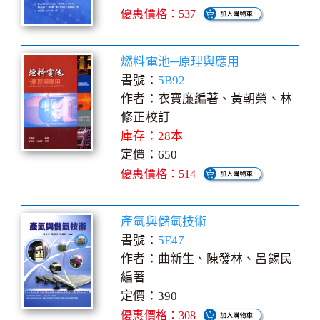
優惠價格：537
燃料電池─原理與應用
書號：
5B92
作者：衣寶廉編著、黃朝榮、林
修正校訂
庫存：28本
定價：650
優惠價格：514
產氫與儲氫技術
書號：
5E47
作者：曲新生、陳發林、呂錫民
編著
定價：390
優惠價格：308