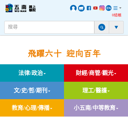
0結帳
飛躍六十 迎向百年
法律/政治
財經/商管/觀光
文/史/哲/期刊
理工/醫護
教育/心理/傳播
小五南/中等教育