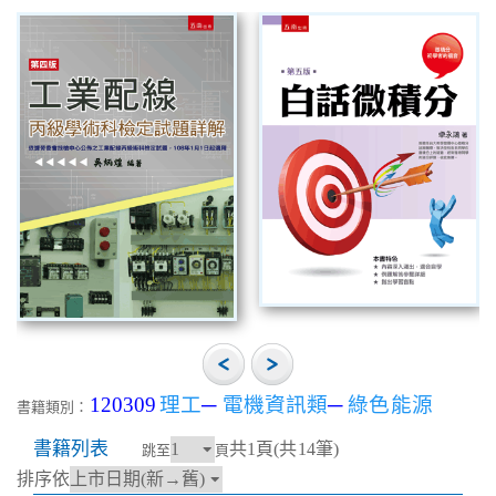
120309
理工
─
電機資訊類
─
綠色能源
書籍類別：
書籍列表
共1頁(共14筆)
跳至
頁
排序依