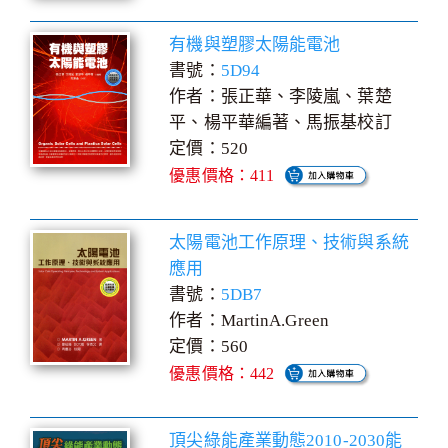
有機與塑膠太陽能電池
書號：
5D94
作者：張正華、李陵嵐、葉楚
平、楊平華編著、馬振基校訂
定價：520
優惠價格：411
太陽電池工作原理、技術與系統
應用
書號：
5DB7
作者：MartinA.Green
定價：560
優惠價格：442
頂尖綠能產業動態2010-2030能