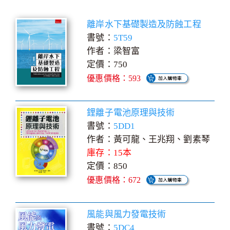
離岸水下基礎製造及防蝕工程
書號：
5T59
作者：梁智富
定價：750
優惠價格：593
鋰離子電池原理與技術
書號：
5DD1
作者：黃可龍、王兆翔、劉素琴
庫存：15本
定價：850
優惠價格：672
風能與風力發電技術
書號：
5DC4