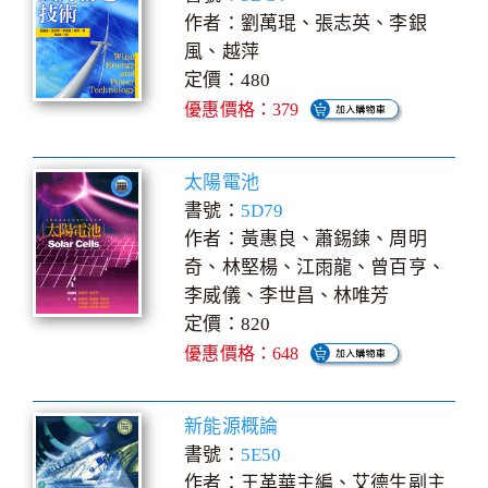
作者：劉萬琨、張志英、李銀
風、越萍
定價：480
優惠價格：379
太陽電池
書號：
5D79
作者：黃惠良、蕭錫鍊、周明
奇、林堅楊、江雨龍、曾百亨、
李威儀、李世昌、林唯芳
定價：820
優惠價格：648
新能源概論
書號：
5E50
作者：王革華主編、艾德生副主