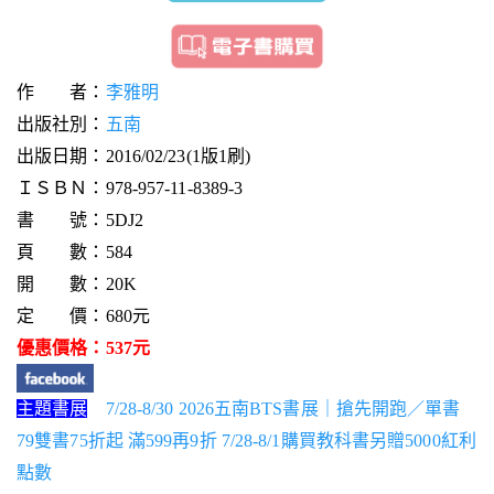
作 者：
李雅明
出版社別：
五南
出版日期：2016/02/23(1版1刷)
ＩＳＢＮ：978-957-11-8389-3
書 號：5DJ2
頁 數：584
開 數：20K
定 價：680元
優惠價格：537元
主題書展
7/28-8/30 2026五南BTS書展｜搶先開跑／單書
79雙書75折起 滿599再9折 7/28-8/1購買教科書另贈5000紅利
點數