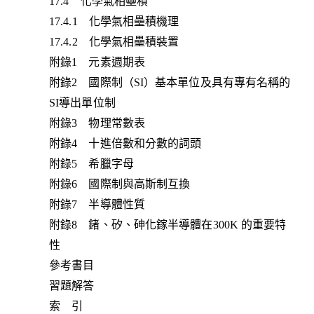
17.4 化學氣相壘積
17.4.1 化學氣相壘積機理
17.4.2 化學氣相壘積裝置
附錄1 元素週期表
附錄2 國際制（SI）基本單位及具有專有名稱的
SI導出單位制
附錄3 物理常數表
附錄4 十進倍數和分數的詞頭
附錄5 希臘字母
附錄6 國際制與高斯制互換
附錄7 半導體性質
附錄8 鍺、矽、砷化鎵半導體在300K 的重要特
性
參考書目
習題解答
索 引