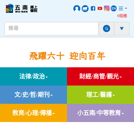
0結帳
飛躍六十 迎向百年
法律/政治
財經/商管/觀光
文/史/哲/期刊
理工/醫護
教育/心理/傳播
小五南/中等教育