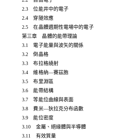
2.3 位能井中的電子
2.4 穿隧效應
2.5 在晶體週期性電場中的電子
第三章 晶體的能帶理論
3.1 電子能量與波矢的關係
3.2 倒晶格
3.3 布拉格繞射
3.4 維格納—賽茲胞
3.5 布里淵區
3.6 能帶結構
3.7 等能位曲線與表面
3.8 費米—狄拉克分布函數
3.9 能位密度
3.10 金屬、絕緣體與半導體
3.11 有效質量