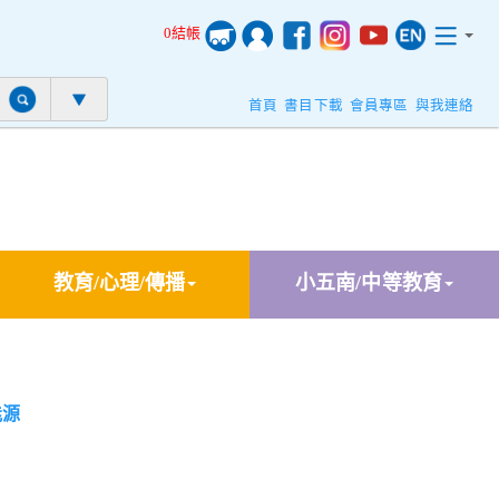
0結帳
首頁
書目下載
會員專區
與我連絡
教育/心理/傳播
小五南/中等教育
能源