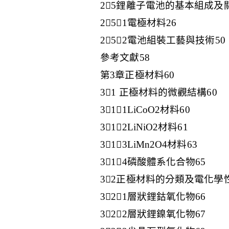
25鋰離子電池的基本組成及
251電極材料26
252電池組裝工藝與技術50
參考文獻58
第3章正極材料60
31 正極材料的微觀結構60
311LiCoO2材料60
312LiNiO2材料61
313LiMn2O4材料63
314磷酸體系化合物65
32正極材料的分類及電化學性
321層狀鋰鈷氧化物66
322層狀鋰鎳氧化物67