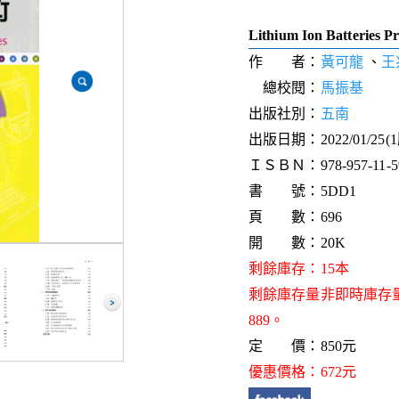
Lithium Ion Batteries P
作 者：
黃可龍
、
王
總校閱：
馬振基
出版社別：
五南
出版日期：2022/01/25(
ＩＳＢＮ：978-957-11-59
書 號：5DD1
頁 數：696
開 數：20K
剩餘庫存：15本
剩餘庫存量非即時庫存
889。
定 價：850元
優惠價格：672元