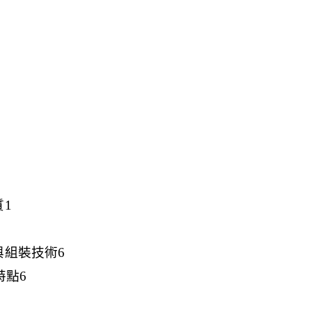
1
與組裝技術6
特點6