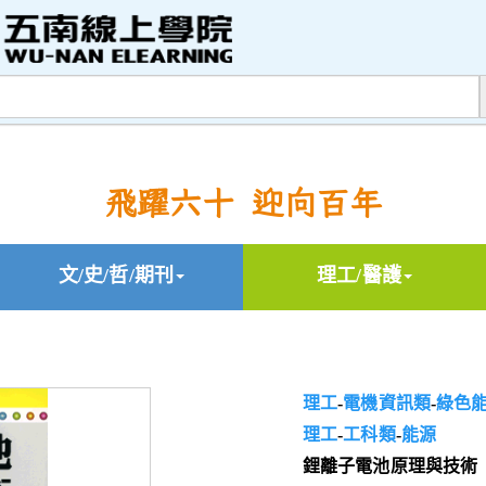
飛躍六十 迎向百年
文/史/哲/期刊
理工/醫護
理工
-
電機資訊類
-
綠色
理工
-
工科類
-
能源
鋰離子電池原理與技術