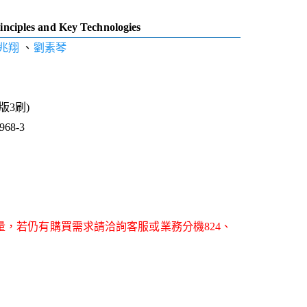
rinciples and Key Technologies
兆翔
、
劉素琴
1版3刷)
68-3
量，若仍有購買需求請洽詢客服或業務分機824、