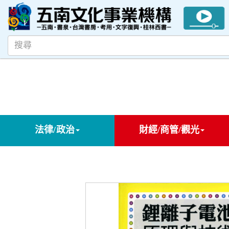
法律/政治
財經/商管/觀光