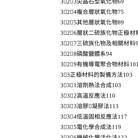
323尖晶石型氧化物69
324複合層狀氧化物75
325其他層狀氧化物89
326層狀二硫族化物正極材料
327三硫族化物及相關材料9
328磷酸鹽體系94
329有機導電聚合物材料10
33正極材料的製備方法103
331溶劑熱法合成103
332高溫反應法110
333溶膠凝膠法113
334低溫固相反應法117
335電化學合成法119
336機械化學活化法122