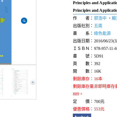
Principles and Applicati
Principles and Applicati
作 者：
郭浩中
、
賴
出版社別：
五南
書 系：
綠色能源
出版日期：2016/06/23(
ＩＳＢＮ：978-957-11-69
書 號：5D91
頁 數：392
開 數：16K
剩餘庫存：16本
剩餘庫存量非即時庫存
889。
定 價：700元
優惠價格：553元