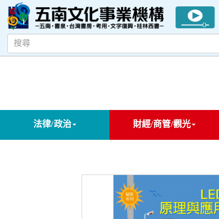
法律/政治
財經/商管/觀光