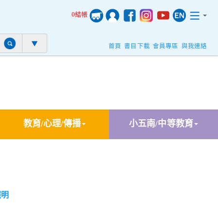
0結帳
首頁
書目下載
會員專區
與我連絡
教育/心理/傳播
小五南/中等教育
照明