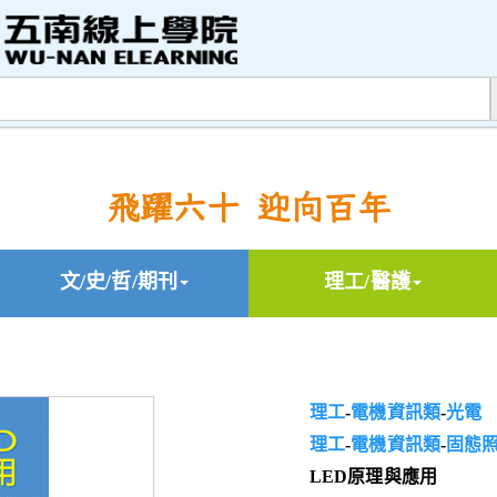
飛躍六十 迎向百年
文/史/哲/期刊
理工/醫護
理工
-
電機資訊類
-
光電
理工
-
電機資訊類
-
固態
LED原理與應用