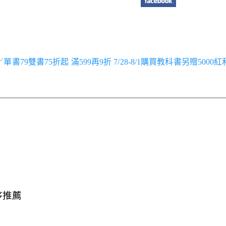
跑／單書79雙書75折起 滿599再9折 7/28-8/1購買教科書另贈5000