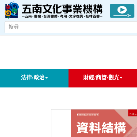
法律/政治
財經/商管/觀光