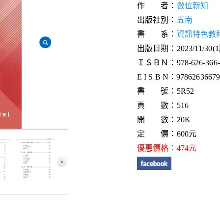
作 者：
數位新知
出版社別：
五南
書 系：
資訊特色教
出版日期：2023/11/30(
ＩＳＢＮ：978-626-366-7
E I S B N：9786263667
書 號：5R52
頁 數：516
開 數：20K
定 價：600元
優惠價格：474元