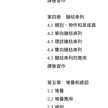
課後習作
第四章 鏈結串列
4.1 類別、物件和其成員
4.2 單向鏈結串列
4.3 環狀鏈結串列
4.4 雙向鏈結串列
4.5 鍵結串列的應用
課後習作
第五章 堆疊和遞迴
5.1 堆疊
5.2 堆疊應用
5.3 遞迴