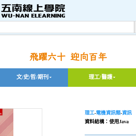
飛躍六十 迎向百年
文/史/哲/期刊
理工/醫護
理工
-
電機資訊類
-
資訊
資料結構：使用Java