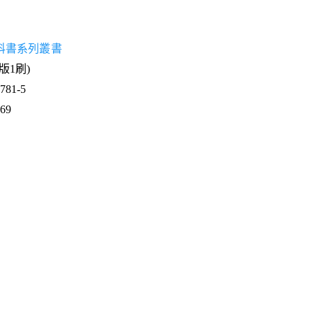
科書系列叢書
1版1刷)
81-5
969