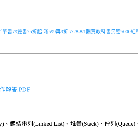
跑／單書79雙書75折起 滿599再9折 7/28-8/1購買教科書另贈5000
作解答.PDF