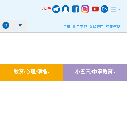
0結帳
首頁
書目下載
會員專區
與我連絡
教育/心理/傳播
小五南/中等教育