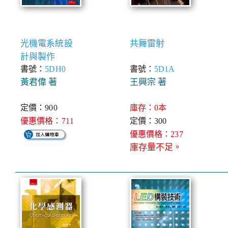
光機電系統設
共舞雷射
計與製作
書號：
5DH0
書號：
5D1A
黃君偉 著
王興宗 著
定價：900
庫存：0本
優惠價格：711
定價：300
優惠價格：237
庫存量不足。