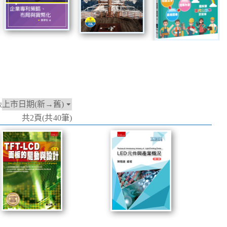
依
共2頁(共40筆)