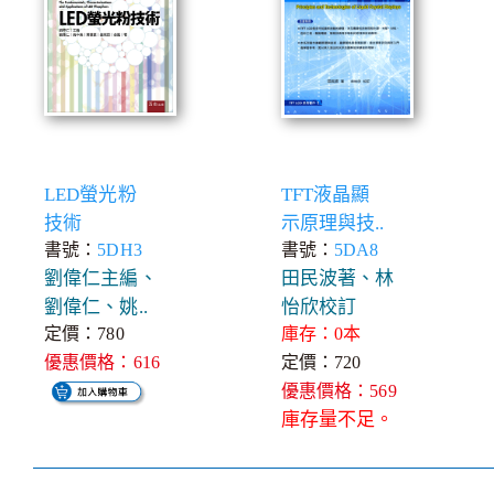
LED螢光粉
TFT液晶顯
技術
示原理與技..
書號：
5DH3
書號：
5DA8
劉偉仁主編、
田民波著、林
劉偉仁、姚..
怡欣校訂
定價：780
庫存：0本
優惠價格：616
定價：720
優惠價格：569
庫存量不足。