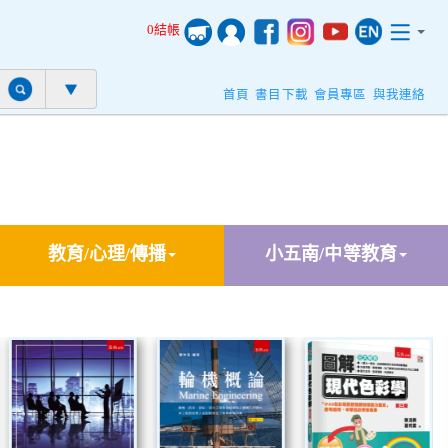
0結帳
首頁
書目下載
會員專區
與我連絡
教育/心理/傳播
小五南/中等教育