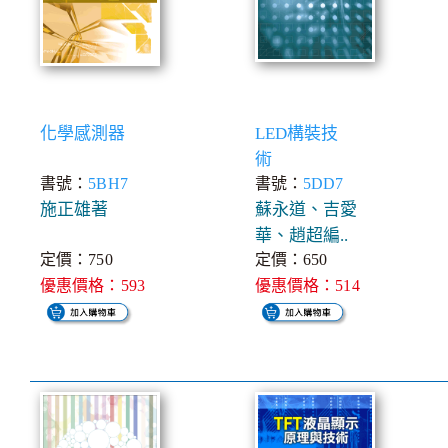
化學感測器
LED構裝技
術
書號：
5BH7
書號：
5DD7
施正雄著
蘇永道、吉愛
華、趙超編..
定價：750
定價：650
優惠價格：593
優惠價格：514