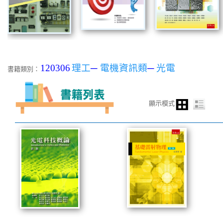
120306
理工
─
電機資訊類
─
光電
書籍類別：
顯示模式