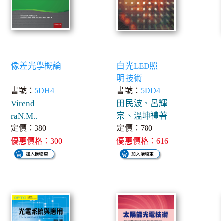
像差光學概論
白光LED照
明技術
書號：
5DH4
書號：
5DD4
Virend
田民波、呂輝
raN.M..
宗、溫坤禮著
定價：380
定價：780
優惠價格：300
優惠價格：616