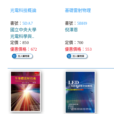
光電科技概論
基礎雷射物理
書號：
5DA7
書號：
5BH9
國立中央大學
倪澤恩
光電科學與..
定價：850
定價：700
優惠價格：672
優惠價格：553