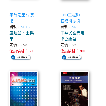
半導體雷射技
LED工程師
術
基礎概念與..
書號：
5DD2
書號：
5DF2
盧廷昌、王興
中華民國光電
宗
學會編著
定價：760
定價：380
優惠價格：600
優惠價格：300