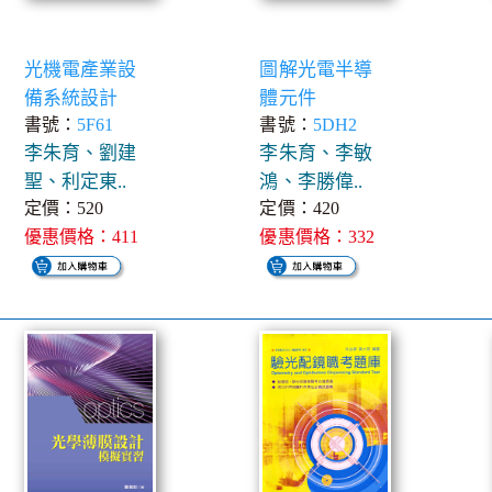
光機電產業設
圖解光電半導
備系統設計
體元件
書號：
5F61
書號：
5DH2
李朱育、劉建
李朱育、李敏
聖、利定東..
鴻、李勝偉..
定價：520
定價：420
優惠價格：411
優惠價格：332