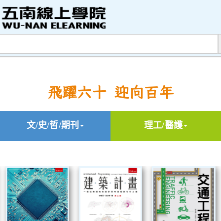
飛躍六十 迎向百年
文/史/哲/期刊
理工/醫護