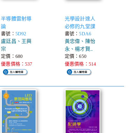
半導體雷射導
光學設計達人
論
必修的九堂課
書號：
5D92
書號：
5DA6
盧廷昌、王興
黃忠偉、陳怡
宗
永、楊才賢..
定價：680
定價：650
優惠價格：537
優惠價格：514