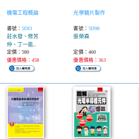
機電工程概論
光學鏡片製作
書號：
5DI3
書號：
5D98
莊水發、修芳
張榮森
仲、丁一能..
定價：580
定價：460
優惠價格：458
優惠價格：363