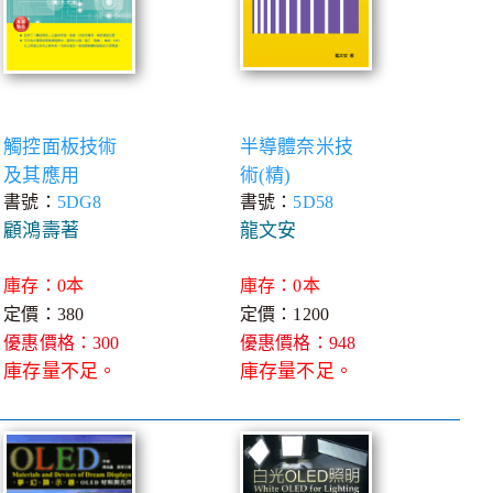
觸控面板技術
半導體奈米技
及其應用
術(精)
書號：
5DG8
書號：
5D58
顧鴻壽著
龍文安
庫存：0本
庫存：0本
定價：380
定價：1200
優惠價格：300
優惠價格：948
庫存量不足。
庫存量不足。