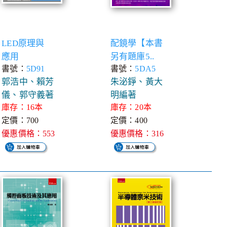
LED原理與
配鏡學【本書
應用
另有題庫5..
書號：
5D91
書號：
5DA5
郭浩中、賴芳
朱泌錚、黃大
儀、郭守義著
明編著
庫存：16本
庫存：20本
定價：700
定價：400
優惠價格：553
優惠價格：316