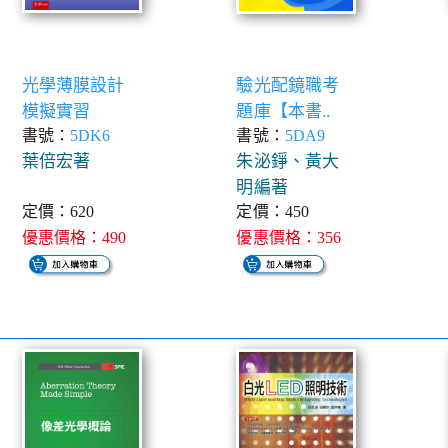
光學薄膜設計
驗光配鏡職考
模擬實習
題庫【本書..
書號：
5DK6
書號：
5DA9
葉倍宏著
朱泌錚、黃大
明編著
定價：620
定價：450
優惠價格：490
優惠價格：356