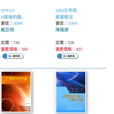
TFT-LC
LED元件與
D面板的驅..
產業概況
書號：
5D80
書號：
5DF6
戴亞翔
陳隆建
定價：720
定價：550
優惠價格：569
優惠價格：435