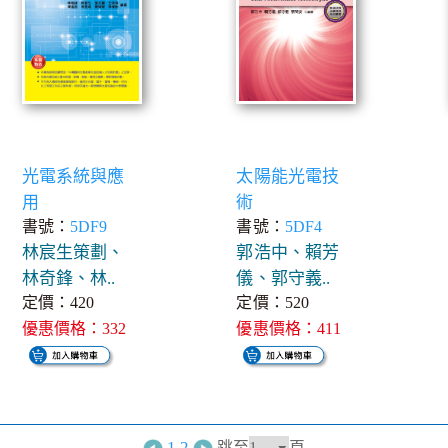
光電系統與應
太陽能光電技
用
術
書號：
5DF9
書號：
5DF4
林宸生策劃、
郭浩中、賴芳
林奇鋒、林..
儀、郭守義..
定價：420
定價：520
優惠價格：332
優惠價格：411
1
2
跳至
頁