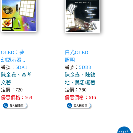
OLED：夢
白光OLED
幻顯示器 ..
照明
書號：
5DA1
書號：
5DB8
陳金鑫、黃孝
陳金鑫、陳錦
文著
地、吳忠幟著
定價：720
定價：780
優惠價格：569
優惠價格：616