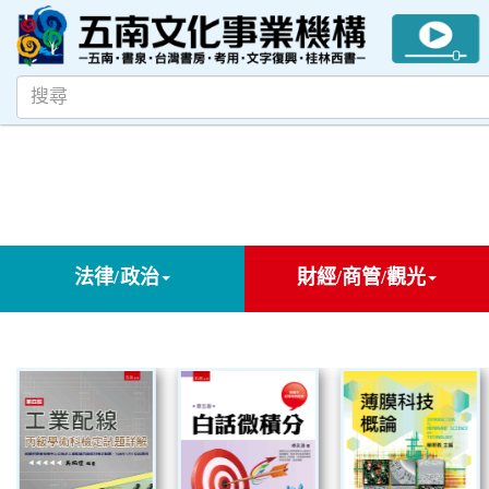
法律/政治
財經/商管/觀光