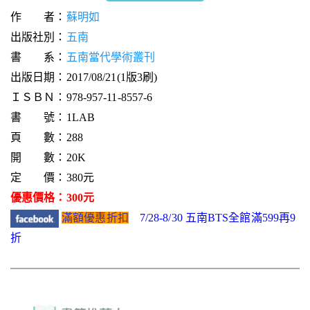
作 者：
蘇明如
出版社別：
五南
書 系：
五南當代學術叢刊
出版日期：2017/08/21(1版3刷)
ＩＳＢＮ：978-957-11-8557-6
書 號：1LAB
頁 數：288
開 數：20K
定 價：380元
優惠價格：300元
滿額優惠折扣
7/28-8/30 五南BTS全館滿599再9
折