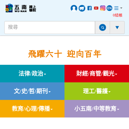
0結帳
飛躍六十 迎向百年
法律/政治
財經/商管/觀光
文/史/哲/期刊
理工/醫護
教育/心理/傳播
小五南/中等教育