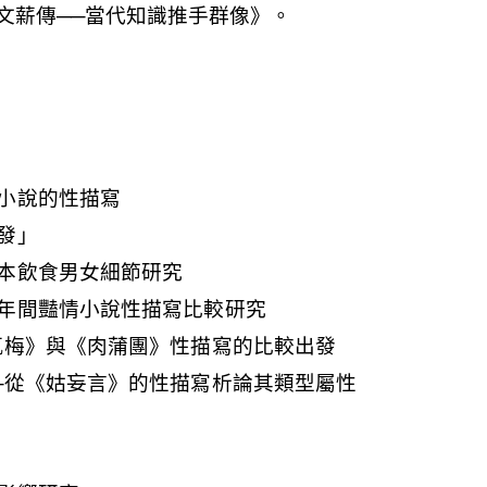
小說的性描寫
發」
本飲食男女細節研究
年間豔情小說性描寫比較研究
瓶梅》與《肉蒲團》性描寫的比較出發
─從《姑妄言》的性描寫析論其類型屬性