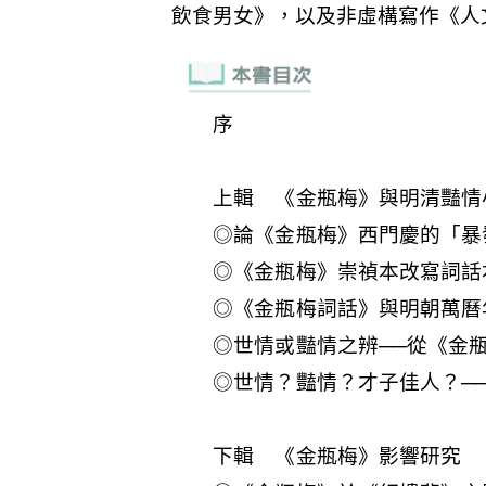
序
上輯 《金瓶梅》與明清豔情
◎論《金瓶梅》西門慶的「暴
◎《金瓶梅》崇禎本改寫詞話
◎《金瓶梅詞話》與明朝萬曆
◎世情或豔情之辨──從《金
◎世情？豔情？才子佳人？─
下輯 《金瓶梅》影響研究