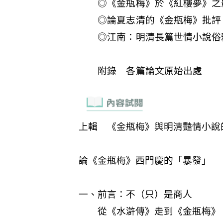
◎《金瓶梅》於《紅樓夢》之
◎論夏志清的《金瓶梅》批評
◎江南：明清長篇世情小說俗
附錄 各篇論文原始出處