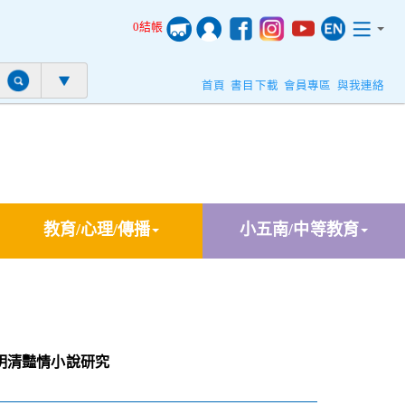
0結帳
首頁
書目下載
會員專區
與我連絡
教育/心理/傳播
小五南/中等教育
明清豔情小說研究