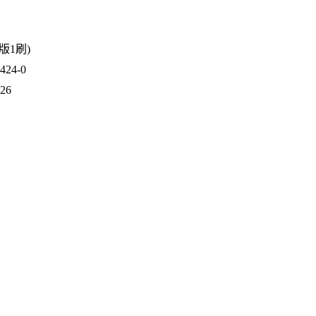
1版1刷)
24-0
226