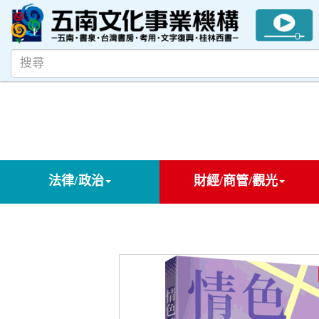
法律/政治
財經/商管/觀光