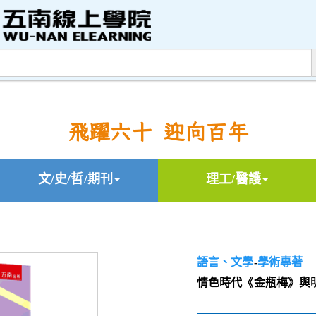
飛躍六十 迎向百年
文/史/哲/期刊
理工/醫護
語言、文學
-
學術專著
情色時代《金瓶梅》與