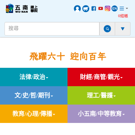
0結帳
飛躍六十 迎向百年
法律/政治
財經/商管/觀光
文/史/哲/期刊
理工/醫護
教育/心理/傳播
小五南/中等教育