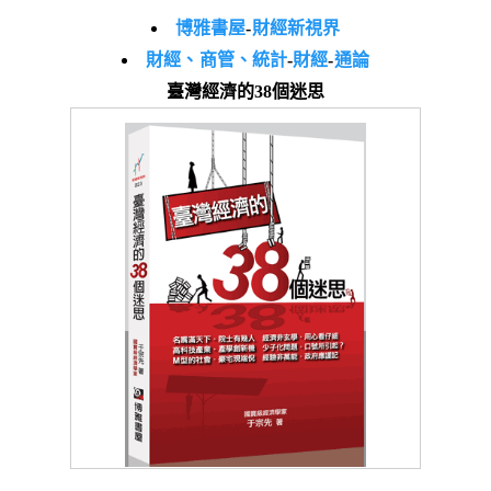
博雅書屋
-
財經新視界
財經、商管、統計
-
財經
-
通論
臺灣經濟的38個迷思