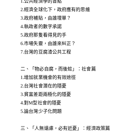
1.公共經濟學的盲點
2.經濟全球化下，政府應有的思維
3.政府補貼，由誰埋單？
4.執政者的數字承諾
5.政府那隻看得見的手
6.市場失靈，由誰來糾正？
7.台灣的豆腐渣公共工程
二、「物必自腐，而後蛀」：社會篇
1.增加就業機會的有效途徑
2.台灣社會潛在的隱憂
3.貧富差距兩極化的隱憂
4.對M型社會的隱憂
5.論台灣少子化問題
三、「人無遠慮，必有近憂」：經濟政策篇