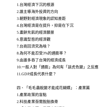
1.台灣經濟下沉的根源
2.誰主導海外投資的方向
3.朝野對經濟現象的認知差距
4.台灣經濟是在提升，抑是在下沉
5.畫餅充飢的經濟願景
6.意識型態的經濟觀
7.台商回流究為啥？
8.為何不能忍受3%的通膨率？
9.由誰多吞了台灣的經濟成長
10.一般人對「通膨」為何有「談虎色變」之反應
11.GDP成長代表什麼？
四、「毛毛蟲蛻變才能成花蝴蝶」：產業篇
1.產業政策的盲點
2.科技產業亟需脫胎換骨