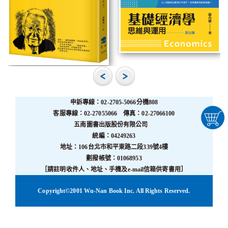
申訴專線：02-2705-5066分機808
客服專線：02-27055066 傳真：02-27066100
五南圖書出版股份有限公司
統編：04249263
地址：106台北市和平東路二段339號4樓
劃撥帳號：01068953
［請註明收件人、地址、手機及e-mail信箱供寄書用］
Copyright©2001 Wu-Nan Book Inc. All Rights Reserved.