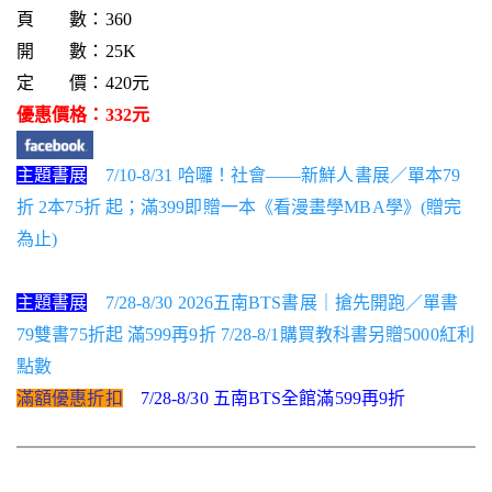
頁 數：360
開 數：25K
定 價：420元
優惠價格：332元
主題書展
7/10-8/31 哈囉！社會——新鮮人書展／單本79
折 2本75折 起；滿399即贈一本《看漫畫學MBA學》(贈完
為止)
主題書展
7/28-8/30 2026五南BTS書展｜搶先開跑／單書
79雙書75折起 滿599再9折 7/28-8/1購買教科書另贈5000紅利
點數
滿額優惠折扣
7/28-8/30 五南BTS全館滿599再9折