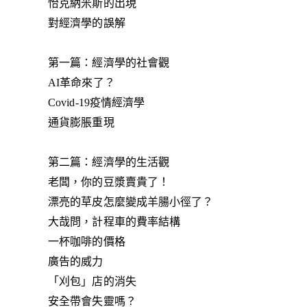
怡克納米斯的出現
對經濟學的誤解
第一篇：經濟學的社會觀
AI革命來了？
Covid-19疫情經濟學
通貨膨脹重現
第二篇：經濟學的生活觀
老闆，你的豆漿賣貴了！
漂亮的草皮怎麼變成羊腸小徑了？
大哉問，計程車的費率結構
一杯咖啡的價格
廣告的威力
「刈包」店的消失
安全帶會失靈嗎？