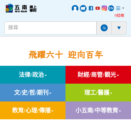
0結帳
飛躍六十 迎向百年
法律/政治
財經/商管/觀光
文/史/哲/期刊
理工/醫護
教育/心理/傳播
小五南/中等教育