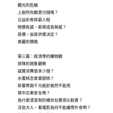
觀光的危機
上廁所你願意付錢嗎？
公益彩券與窮人稅
物價有感，薪資成長無感？
房價，豈是供需決定？
美麗的價格
第三篇：經濟學的購物觀
排隊的現象觀察
誠實消費值多少錢？
水蜜桃怎會變甜桃？
新臺幣兩千元紙鈔竟然不能用
買中古車安全嗎？
為什麼清潔劑的補充包賣得比較貴？
法官大人，看電影為何不能攜帶外食啊？