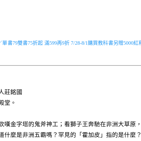
跑／單書79雙書75折起 滿599再9折 7/28-8/1購買教科書另贈5000