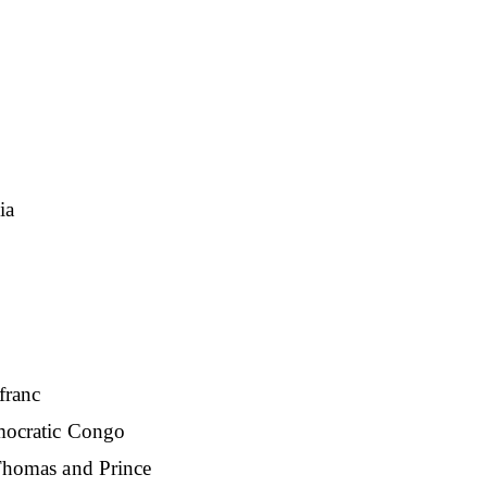
ia
ranc
atic Congo
s and Prince