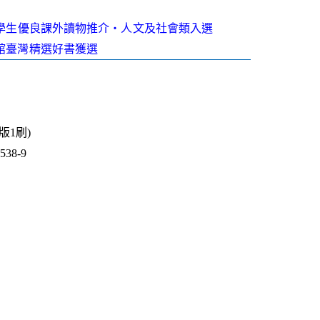
中小學生優良課外讀物推介‧人文及社會類入選
灣館臺灣精選好書獲選
2版1刷)
38-9