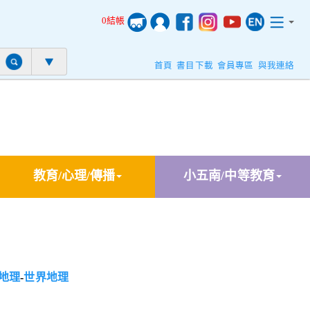
0結帳
首頁
書目下載
會員專區
與我連絡
教育/心理/傳播
小五南/中等教育
地理
-
世界地理