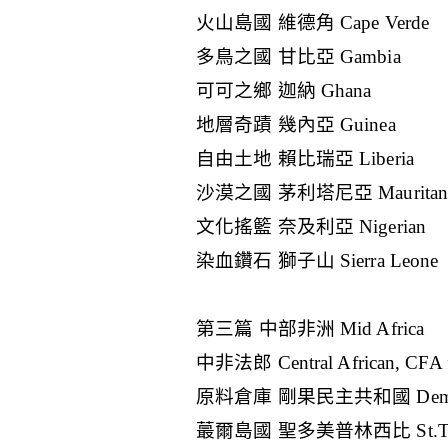
火山島國 維德角 Cape Verde
多鳥之國 甘比亞 Gambia
可可之鄉 迦納 Ghana
地層奇蹟 幾內亞 Guinea
自由土地 賴比瑞亞 Liberia
沙漠之國 茅利塔尼亞 Mauritan
文化搖籃 奈及利亞 Nigerian
染血鑽石 獅子山 Sierra Leone
第三篇 中部非洲 Mid Africa
中非法郎 Central African, CFA f
原料倉庫 剛果民主共和國 Democr
蕞爾島國 聖多美普林西比 St.Thoma