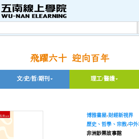
飛躍六十 迎向百年
文/史/哲/期刊
理工/醫護
博雅書屋
-
財經新視界
歷史、哲學、宗教
-
中外
非洲鈔票故事館