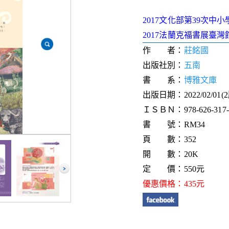
2017文化部第39次
2017法蘭克福書展臺
作 者：
莊銘國
出版社別：
五南
書 系：
博雅文庫
出版日期：2022/02/01(
ＩＳＢＮ：978-626-317-5
書 號：RM34
頁 數：352
開 數：20K
定 價：550元
優惠價格：435元