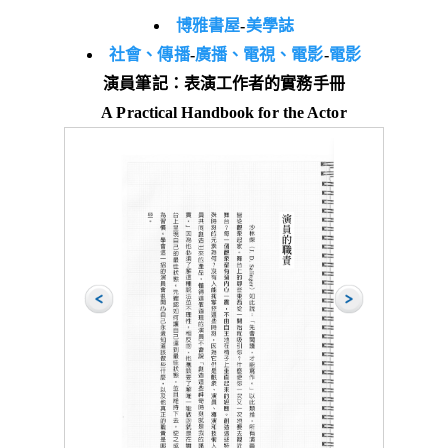
博雅書屋
-
美學誌
社會、傳播
-
廣播、電視、電影
-
電影
演員筆記：表演工作者的實務手冊
A Practical Handbook for the Actor