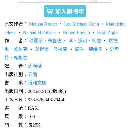
原文作者：
Melissa Bruder
、
Lee Michael Cohn
、
Madeleine
Olnek
、
Nathaniel Pollack
、
Robert Previto
、
Scott Zigler
作 者：
瑪麗莎．布魯德
、
李．邁可．柯恩
、
瑪德
琳．歐耐克
、
拿但業．波拉克
、
羅伯．斐維多
、
史考
特．席格勒
譯 者：
沈若薇
出版社別：
五南
書 系：
博雅文庫
出版日期：2025/02/17(2版3刷)
ＩＳＢＮ：978-626-343-794-4
書 號：RA51
頁 數：160
開 數：長25K