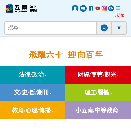
0結帳
飛躍六十 迎向百年
法律/政治
財經/商管/觀光
文/史/哲/期刊
理工/醫護
教育/心理/傳播
小五南/中等教育