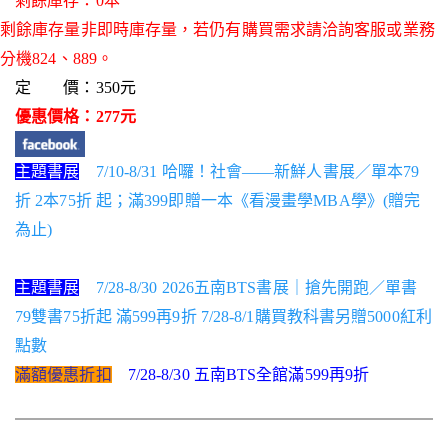
剩餘庫存：0本
剩餘庫存量非即時庫存量，若仍有購買需求請洽詢客服或業務
分機824、889。
定 價：350元
優惠價格：277元
主題書展
7/10-8/31 哈囉！社會——新鮮人書展／單本79
折 2本75折 起；滿399即贈一本《看漫畫學MBA學》(贈完
為止)
主題書展
7/28-8/30 2026五南BTS書展｜搶先開跑／單書
79雙書75折起 滿599再9折 7/28-8/1購買教科書另贈5000紅利
點數
滿額優惠折扣
7/28-8/30 五南BTS全館滿599再9折