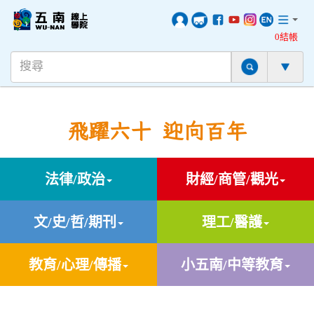
0結帳
飛躍六十 迎向百年
法律/政治
財經/商管/觀光
文/史/哲/期刊
理工/醫護
教育/心理/傳播
小五南/中等教育