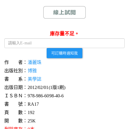
庫存量不足。
可訂購時通知我
作 者：
潘麗珠
出版社別：
博雅
書 系：
美學誌
出版日期：2012/02/01(1版1刷)
ＩＳＢＮ：978-986-6098-40-6
書 號：RA17
頁 數：192
開 數：25K