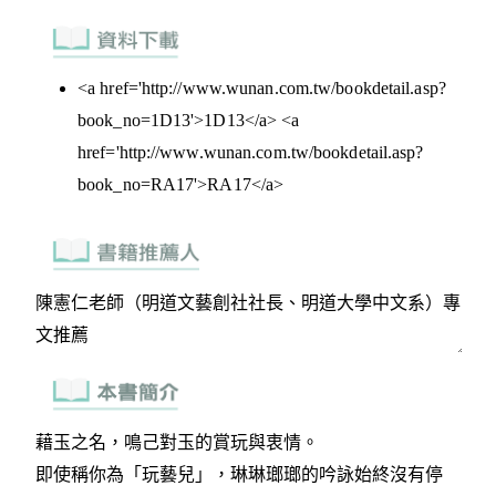
<a href='http://www.wunan.com.tw/bookdetail.asp?
book_no=1D13'>1D13</a> <a
href='http://www.wunan.com.tw/bookdetail.asp?
book_no=RA17'>RA17</a>