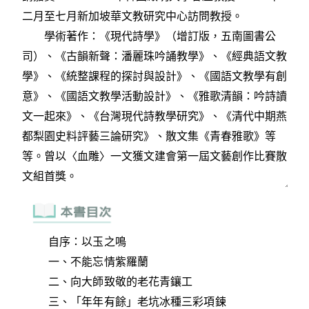
自序：以玉之鳴
一、不能忘情紫羅蘭
二、向大師致敬的老花青鑲工
三、「年年有餘」老坑冰種三彩項鍊