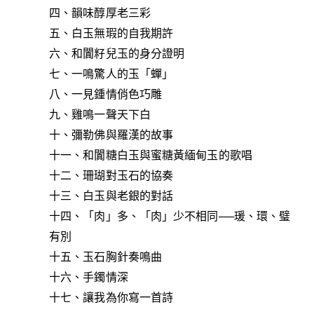
四、韻味醇厚老三彩
五、白玉無瑕的自我期許
六、和闐籽兒玉的身分證明
七、一鳴驚人的玉「蟬」
八、一見鍾情俏色巧雕
九、雞鳴一聲天下白
十、彌勒佛與羅漢的故事
十一、和闐糖白玉與蜜糖黃緬甸玉的歌唱
十二、珊瑚對玉石的協奏
十三、白玉與老銀的對話
十四、「肉」多、「肉」少不相同──瑗、環、璧
有別
十五、玉石胸針奏鳴曲
十六、手鐲情深
十七、讓我為你寫一首詩