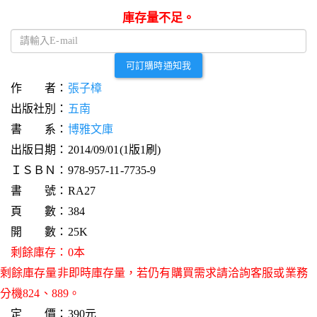
庫存量不足。
可訂購時通知我
作 者：
張子樟
出版社別：
五南
書 系：
博雅文庫
出版日期：2014/09/01(1版1刷)
ＩＳＢＮ：978-957-11-7735-9
書 號：RA27
頁 數：384
開 數：25K
剩餘庫存：0本
剩餘庫存量非即時庫存量，若仍有購買需求請洽詢客服或業務
分機824、889。
定 價：390元