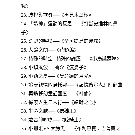
我》
23. 歧視與欺辱──《再見木瓜樹》
24. 「造神」運動的反思──《打斷史達林的鼻
子》
25. 荒野的呼喚──《辛可提島的迷霧》
26. 人鴿之間──《花頸鴿》
27. 特殊的時空 特殊的議題──《小鳥凱瑟琳》
28. 小鎮風波──簡介《瘋婆子》
29. 小鎮之夏──《曼菲鎮的月光》
30. 追尋親情的烏托邦──《記憶傳承人》四部曲
31. 再造夢幻童話國度──《神偷》
32. 探索人生三人行──《齒輪之心》
33. 生命之歌──《狒狒王》
34. 遠古的呼喚──《鯨騎士》
35. 小蝦米VS.大鯨魚──《布利巴夏：吉普賽之