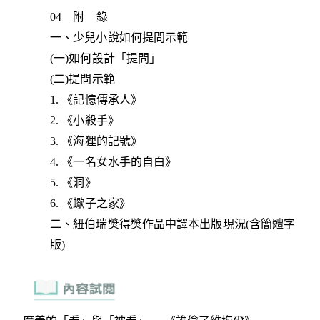
04 附 錄
一、少兒小說如何提問示範
(一)如何設計「提問」
(二)提問示範
1. 《記憶傳承人》
2. 《小殺手》
3. 《海狸的記號》
4. 《一名女水手的自白》
5. 《洞》
6. 《蠍子之家》
二、紐伯瑞獎得獎作品中譯本出版現況(含簡體字
版)