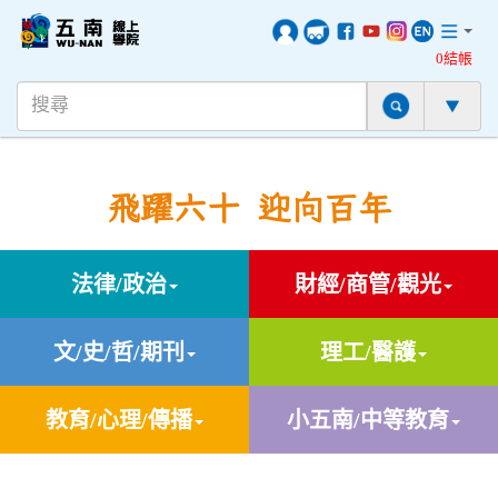
0結帳
飛躍六十 迎向百年
法律/政治
財經/商管/觀光
文/史/哲/期刊
理工/醫護
教育/心理/傳播
小五南/中等教育