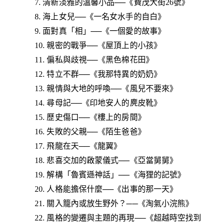
7. 清新淡雅的溫馨小品──《費茂大街26號》
8. 海上女兒──《一名女水手的自白》
9. 面對真「相」──《一個愛的故事》
10. 親密的戰爭──《屋頂上的小孩》
11. 偏私與歧視──《黑色棉花田》
12. 特立不群──《我那特異的奶奶》
13. 親情與大地的呼喚──《風兒不要來》
14. 尋母記──《印地安人的麂皮靴》
15. 歷史傷口──《樓上的房間》
16. 失敗的父親──《陌生爸爸》
17. 飛龍在天──《龍翼》
18. 悲喜交加的啟蒙儀式──《亞當舅舅》
19. 解構「魯賓遜神話」──《海狸的記號》
20. 人格能擔保什麼──《出事的那一天》
21. 關入籠內或放生野外？──《淘氣小浣熊》
22. 風格的變遷與主題的再現──《超越時空找到