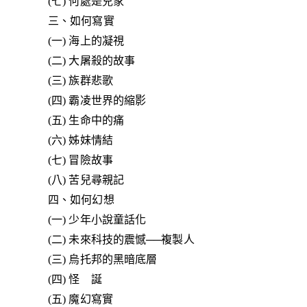
(七) 何處是兒家
三、如何寫實
(一) 海上的凝視
(二) 大屠殺的故事
(三) 族群悲歌
(四) 霸凌世界的縮影
(五) 生命中的痛
(六) 姊妹情結
(七) 冒險故事
(八) 苦兒尋親記
四、如何幻想
(一) 少年小說童話化
(二) 未來科技的震憾──複製人
(三) 烏托邦的黑暗底層
(四) 怪 誕
(五) 魔幻寫實