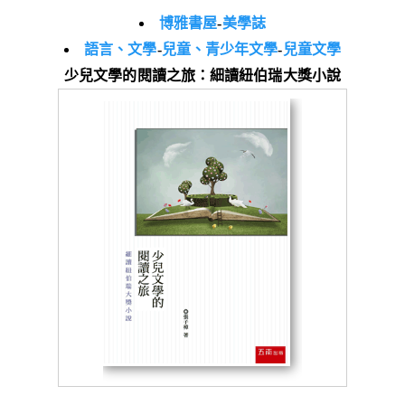
博雅書屋
-
美學誌
語言、文學
-
兒童、青少年文學
-
兒童文學
少兒文學的閱讀之旅：細讀紐伯瑞大獎小說