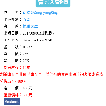
作 者：
孫松榮Song-yongSing
出版社別：
五南
書 系：
博雅文庫
出版日期：2014/09/01(1版1刷)
ＩＳＢＮ：978-957-11-7697-0
書 號：RA32
頁 數：256
開 數：20K
剩餘庫存：16本
剩餘庫存量非即時庫存量，若仍有購買需求請洽詢客服或業務
分機824、889。
定 價：450元
優惠價格：356元