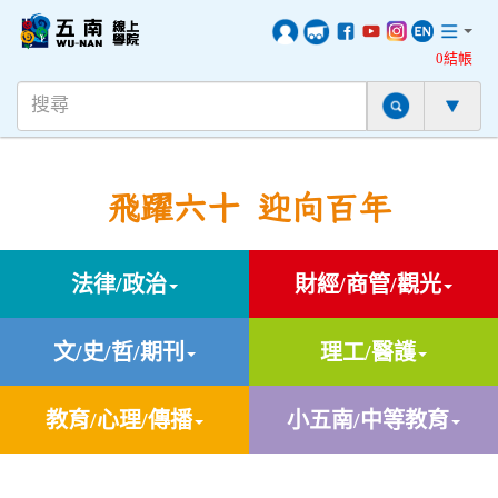
0結帳
飛躍六十 迎向百年
法律/政治
財經/商管/觀光
文/史/哲/期刊
理工/醫護
教育/心理/傳播
小五南/中等教育