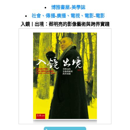
博雅書屋
-
美學誌
社會、傳播
-
廣播、電視、電影
-
電影
入鏡丨出境：蔡明亮的影像藝術與跨界實踐