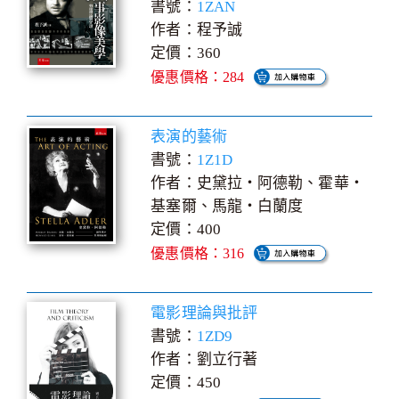
書號：
1ZAN
作者：程予誠
定價：360
優惠價格：284
表演的藝術
書號：
1Z1D
作者：史黛拉‧阿德勒、霍華‧
基塞爾、馬龍‧白蘭度
定價：400
優惠價格：316
電影理論與批評
書號：
1ZD9
作者：劉立行著
定價：450