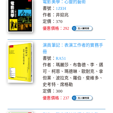
電影美學：心靈的藝術
書號：
1ZEH
作者：井迎兆
定價：370
優惠價格：292
演員筆記：表演工作者的實務手
冊
書號：
RA51
作者：瑪麗莎．布魯德、李．邁
可．柯恩、瑪德琳．歐耐克、拿
但業．波拉克、羅伯．斐維多、
史考特．席格勒
定價：300
優惠價格：237