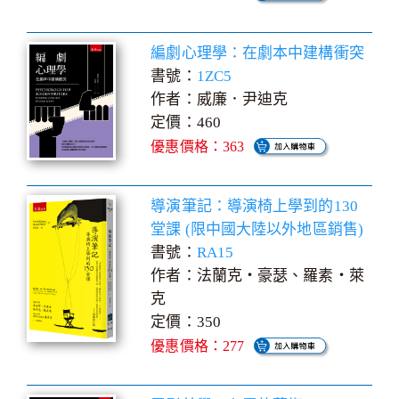
編劇心理學：在劇本中建構衝突
書號：
1ZC5
作者：威廉．尹迪克
定價：460
優惠價格：363
導演筆記：導演椅上學到的130
堂課 (限中國大陸以外地區銷售)
書號：
RA15
作者：法蘭克‧豪瑟、羅素‧萊
克
定價：350
優惠價格：277