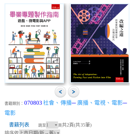
070803
社會、傳播
─
廣播、電視、電影
─
書籍類別：
電影
書籍列表
共2頁(共35筆)
跳至
頁
排序依