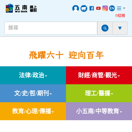
0結帳
飛躍六十 迎向百年
法律/政治
財經/商管/觀光
文/史/哲/期刊
理工/醫護
教育/心理/傳播
小五南/中等教育