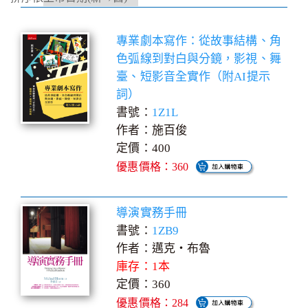
專業劇本寫作：從故事結構、角
色弧線到對白與分鏡，影視、舞
臺、短影音全實作（附AI提示
詞）
書號：
1Z1L
作者：施百俊
定價：400
優惠價格：360
導演實務手冊
書號：
1ZB9
作者：邁克‧布魯
庫存：1本
定價：360
優惠價格：284