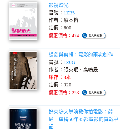
影視燈光
書號：
1ZB5
作者：廖本榕
定價：600
優惠價格：474
編劇與剪輯：電影的兩次創作
書號：
1Z0G
作者：張英珉、高鳴晟
庫存：3本
定價：320
優惠價格：253
好萊塢大導演教你拍電影：薛
尼．盧梅50年45部電影的實戰筆
記