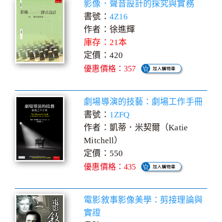
影像．聲音設計的探究與實務
書號：
4Z16
作者：徐進輝
庫存：21本
定價：420
優惠價格：357
劇場導演的技藝：劇場工作手冊
書號：
1ZFQ
作者：凱蒂．米契爾（Katie
Mitchell）
定價：550
優惠價格：435
電影敘事影像美學：剪接理論與
實證