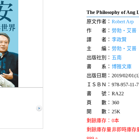
The Philosophy of Ang 
原文作者：
Robert Arp
作 者：
勞勃‧艾普
譯 者：
李政賢
主 編：
勞勃‧艾普
出版社別：
五南
書 系：
博雅文庫
出版日期：2019/02/01(
ＩＳＢＮ：978-957-11-73
書 號：RA22
頁 數：360
開 數：25K
剩餘庫存：0本
剩餘庫存量非即時庫存
889。