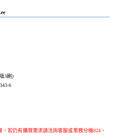
Lee
1版3刷)
43-6
量，若仍有購買需求請洽詢客服或業務分機824、