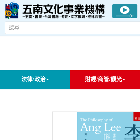
法律/政治
財經/商管/觀光