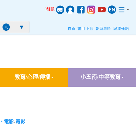
0結帳
首頁
書目下載
會員專區
與我連絡
教育/心理/傳播
小五南/中等教育
、電影
-
電影