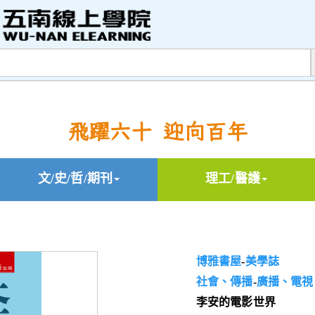
飛躍六十 迎向百年
文/史/哲/期刊
理工/醫護
博雅書屋
-
美學誌
社會、傳播
-
廣播、電視
李安的電影世界