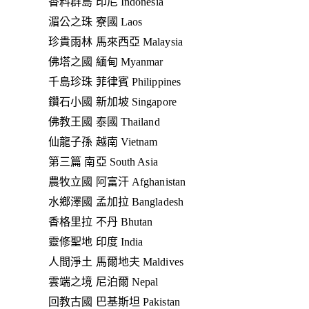
香料群島 印尼 Indonesia
湄公之珠 寮國 Laos
珍貴雨林 馬來西亞 Malaysia
佛塔之國 緬甸 Myanmar
千島珍珠 菲律賓 Philippines
鑽石小國 新加坡 Singapore
佛教王國 泰國 Thailand
仙龍子孫 越南 Vietnam
第三篇 南亞 South Asia
農牧立國 阿富汗 Afghanistan
水鄉澤國 孟加拉 Bangladesh
香格里拉 不丹 Bhutan
靈修聖地 印度 India
人間淨土 馬爾地夫 Maldives
雲端之境 尼泊爾 Nepal
回教古國 巴基斯坦 Pakistan