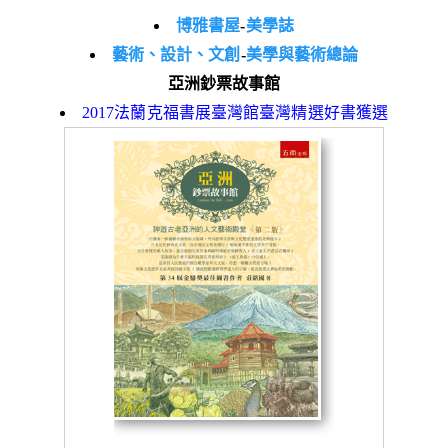
博雅書屋
-
美學誌
藝術、設計、文創
-
美學與藝術總論
亞洲鈔票故事館
2017法蘭克福書展臺灣館臺灣精選好書獲選