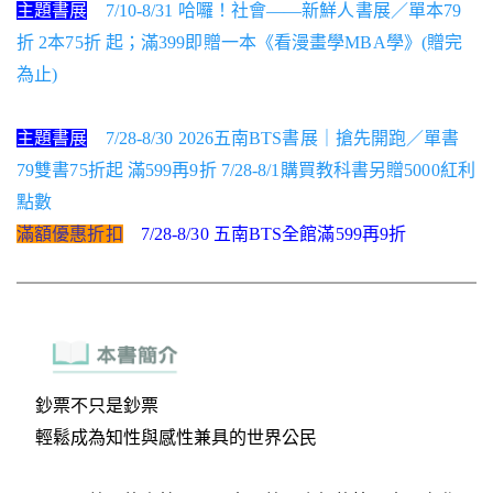
主題書展
7/10-8/31 哈囉！社會——新鮮人書展／單本79
折 2本75折 起；滿399即贈一本《看漫畫學MBA學》(贈完
為止)
主題書展
7/28-8/30 2026五南BTS書展｜搶先開跑／單書
79雙書75折起 滿599再9折 7/28-8/1購買教科書另贈5000紅利
點數
滿額優惠折扣
7/28-8/30 五南BTS全館滿599再9折