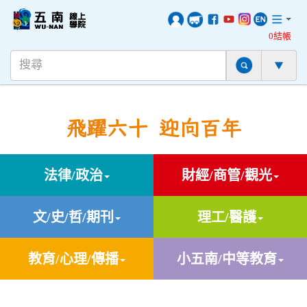
0結帳
飛躍六十 迎向百年
法律/政治
財經/商管/觀光
文/史/哲/期刊
理工/醫護
教育/心理/傳播
小五南/中等教育