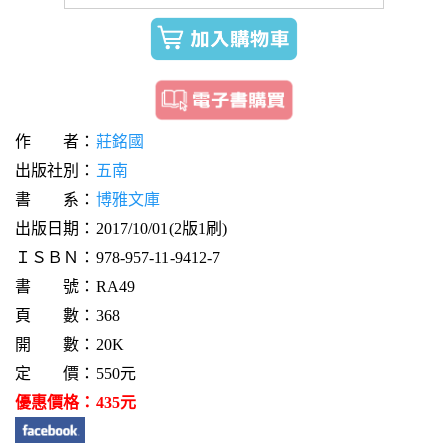
作 者：
莊銘國
出版社別：
五南
書 系：
博雅文庫
出版日期：2017/10/01(2版1刷)
ＩＳＢＮ：978-957-11-9412-7
書 號：RA49
頁 數：368
開 數：20K
定 價：550元
優惠價格：435元