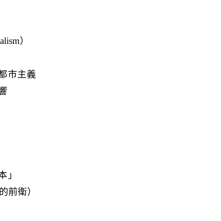
lism）
都市主義
響
本」
 （知性的前衛）