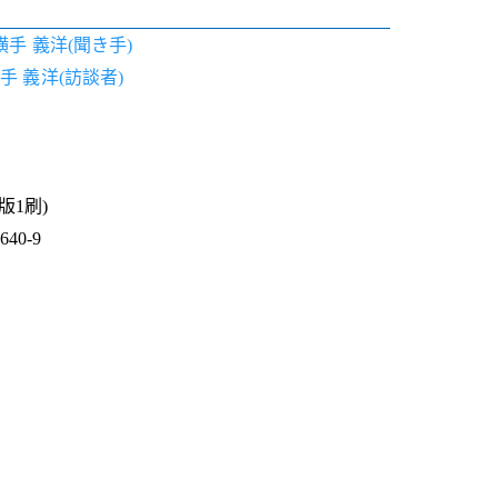
横手 義洋(聞き手)
手 義洋(訪談者)
1版1刷)
40-9