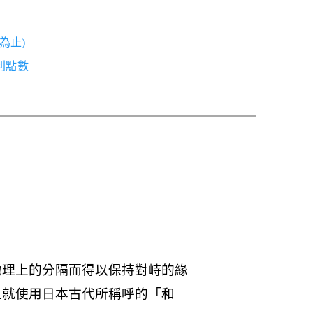
為止)
紅利點數