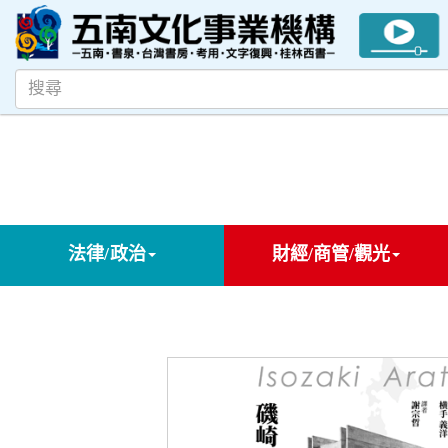
法律/政治
財經/商管/觀光