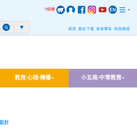
0結帳
首頁
書目下載
會員專區
與我連絡
教育/心理/傳播
小五南/中等教育
設計