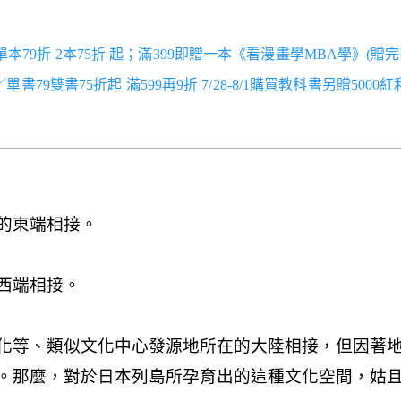
／單本79折 2本75折 起；滿399即贈一本《看漫畫學MBA學》(贈完
跑／單書79雙書75折起 滿599再9折 7/28-8/1購買教科書另贈5000