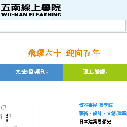
飛躍六十 迎向百年
文/史/哲/期刊
理工/醫護
博雅書屋
-
美學誌
藝術、設計、文創
-
建築
日本建築思想史