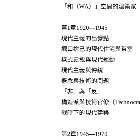
「和（WA）」空間的建築家
第1章1920—1945
現代主義的出發點
堀口捨己的現代住宅與茶室
樣式史觀與現代運動
現代主義與傳統
概念與技術的問題
「非」與「反」
構造派與技術官僚（Technocra
戰時下的現代建築
第2章1945—1970