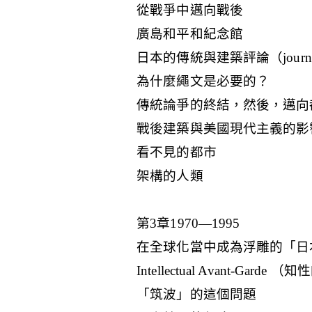
從戰爭中邁向戰後
廣島和平和紀念館
日本的傳統與建築評論（journa
為什麼繩文是必要的？
傳統論爭的終結，然後，邁向
戰後建築與美國現代主義的影
看不見的都市
架構的人類
第3章1970—1995
在全球化當中成為浮雕的「日
Intellectual Avant-Garde
「筑波」的這個問題