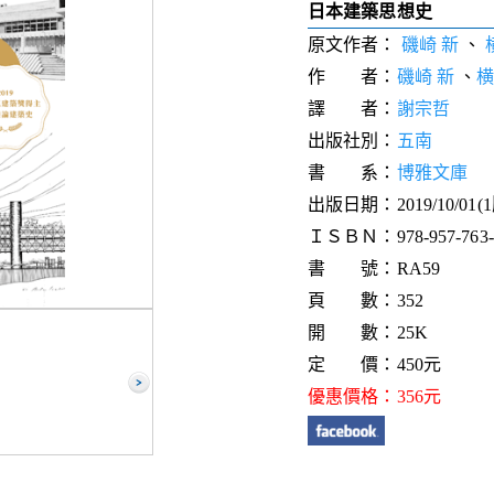
日本建築思想史
原文作者：
磯崎 新
、
作 者：
磯崎 新
、
横
譯 者：
謝宗哲
出版社別：
五南
書 系：
博雅文庫
出版日期：2019/10/01(
ＩＳＢＮ：978-957-763-6
書 號：RA59
頁 數：352
開 數：25K
定 價：450元
優惠價格：356元