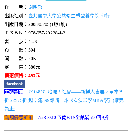
作 者：
謝明哲
出版社別：
臺北醫學大學公共衛生暨營養學院 印行
出版日期：2008/03/05(1版1刷)
ＩＳＢＮ：978-957-29228-4-2
書 號：4J29
頁 數：304
開 數：20K
定 價：580元
優惠價格：493元
主題書展
7/10-8/31 哈囉！社會——新鮮人書展／單本79
折 2本75折 起；滿399即贈一本《看漫畫學MBA學》(贈完
為止)
滿額優惠折扣
7/28-8/30 五南BTS全館滿599再9折