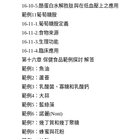
16-10-5.酪蛋白水解胜肽與在低血壓上之應用
範例11葡萄糖胺
16-11-1.葡萄糖胺定義
16-11-2.食物來源
16-11-3.生理功能
16-11-4.臨床應用
第十六章 保健食品範例探討 解答
範例1：魚油
範例2：蘆薈
範例3：乳酸菌、寡糖和乳酸鈣
範例4：大蒜
範例5：藍綠藻
範例6：諾麗(Noni)
範例7：幾丁質和幾丁聚糖
範例8：蜂蜜與花粉