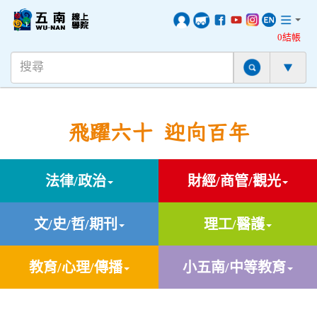
0結帳
飛躍六十 迎向百年
法律/政治
財經/商管/觀光
文/史/哲/期刊
理工/醫護
教育/心理/傳播
小五南/中等教育